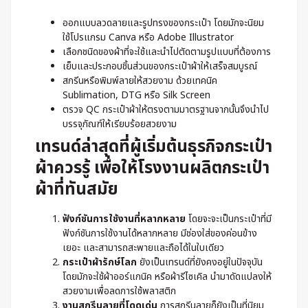
ออกแบบลวดลายและรูปทรงของกระเป๋า โดยมักจะนิยม
ใช้โปรแกรม Canva หรือ Adobe Illustrator
เลือกชนิดของผ้าที่จะใช้และนำไปตัดตามรูปแบบที่ต้องการ
เย็บและประกอบชิ้นส่วนของกระเป๋าผ้าให้เสร็จสมบูรณ์
สกรีนหรือพิมพ์ลายให้สวยงาม ด้วยเทคนิค
Sublimation, DTG หรือ Silk Screen
ตรวจ QC กระเป๋าผ้าให้ตรงตามมาตรฐานจากนั้นจึงนำไป
บรรจุภัณฑ์ให้เรียบร้อยสวยงาม
เทรนด์ล่าสุดที่ผู้เริ่มต้นธุรกิจกระเป๋า
ผ้าควรรู้ เพื่อให้
โรงงานผลิตกระเป๋า
ผ้า
ที่ทันสมัย
ฟังก์ชันการใช้งานที่หลากหลาย
โดยจะจะเป็นกระเป๋าที่มี
ฟังก์ชันการใช้งานได้หลากหลาย มีช่องใส่ของค่อนข้าง
เยอะ และสามารถสะพายและถือได้ในใบเดียว
กระเป๋าผ้ารักษ์โลก
ยังเป็นเทรนด์ที่ยังคงอยู่ในปัจจุบัน
โดยมักจะใช้ผ้าออร์แกนิค หรือผ้ารีไซเคิล นำมาดัดแปลงให้
สวยงามเพื่อลดการใช้พลาสติก
งานสกรีนลายที่โดดเด่น
การสกรีนลายก็ยังเป็นที่นิยม