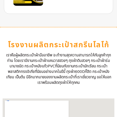
โรงงานผลิตกระเป๋าสกรีนโลโก้
เราคือผู้ผลิตกระเป๋าผ้ามืออาชีพ จะทำงานสุดความสามารถให้กับลูกค้าทุก
ท่าน โดยเรามีงานกระเป๋าผ้าแคนวาสสวยๆ ถุงผ้าดิบสวยๆ กระเป๋าผ้าร่ม
นานาชนิด กระเป๋าหนังแก้วPVCที่นิยมกับงานกระเป๋านักเรียน กระเป๋า
พลาสติกทรงอิเกียที่นิยมอย่างมากในปีนี้ ถุงผ้า600Dก็ฮิต กระเป๋าหนัง
เทียม เป็นต้น มีอีกมากมายของงานผลิตกระเป๋าที่เราเชี่ยวชาญ ขอให้บอก
เราพร้อมผลิตถุงผ้าให้ทุกคน