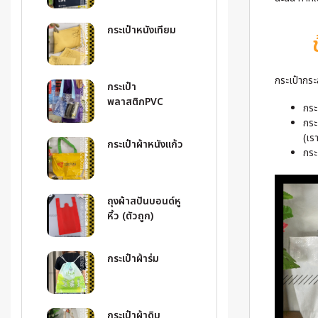
กระเป๋าหนังเทียม
กระเป๋ากระ
กระเป๋า
พลาสติกPVC
กระ
กระ
(เร
กระเป๋าผ้าหนังแก้ว
กระ
ถุงผ้าสปันบอนด์หู
หิ้ว (ตัวถูก)
กระเป๋าผ้าร่ม
กระเป๋าผ้าดิบ