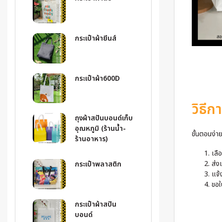
กระเป๋าผ้ายีนส์
กระเป๋าผ้า600D
วิธี
ถุงผ้าสปันบอนด์เก็บ
อุณหภูมิ (ร้านน้ำ-
ขั้นตอนง่า
ร้านอาหาร)
เลื
ส่ง
กระเป๋าพลาสติก
แจ้
ขอใ
กระเป๋าผ้าสปัน
บอนด์