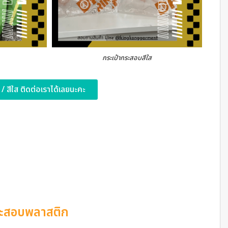
กระเป๋ากระสอบสีใส
์ / สีใส ติดต่อเราได้เลยนะคะ
ระสอบพลาสติก