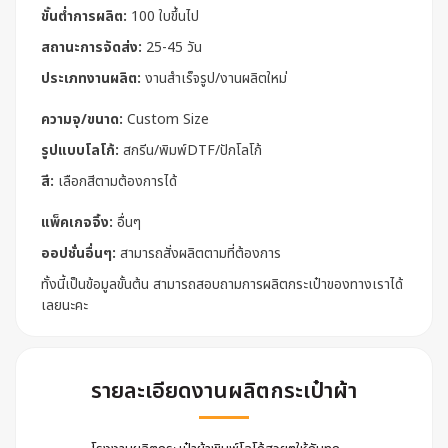
ขั้นต่ำการผลิต:
100 ใบขึ้นไป
สถานะการจัดส่ง:
25-45 วัน
ประเภทงานผลิต:
งานสำเร็จรูป/งานผลิตใหม่
ความจุ/ขนาด:
Custom Size
รูปแบบโลโก้:
สกรีน/พิมพ์DTF/ปักโลโก้
สี:
เลือกสีตามต้องการได้
แพ็คเกจจิ้ง:
อื่นๆ
ออปชั่นอื่นๆ:
สามารถสั่งผลิตตามที่ต้องการ
ทั้งนี้เป็นข้อมูลขั้นต้น สามารถสอบถามการผลิตกระเป๋าของทางเราได้
เลยนะคะ
รายละเอียดงานผลิตกระเป๋าผ้า