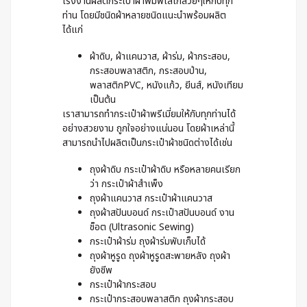
โรงงานผลิตกระเป๋าผ้าพิมพ์โลโก้สวยๆให้กับทุก
ท่าน โดยมีชนิดผ้าหลายชนิดแนะนำพร้อมผลิต
ได้แก่
ผ้าดิบ, ผ้าแคนวาส, ผ้าร่ม, ผ้ากระสอบ,
กระสอบพลาสติก, กระสอบป่าน,
พลาสติกPVC, หนังแก้ว, ยีนส์, หนังเทียม
เป็นต้น
เราสามารถทำกระเป๋าผ้าพรีเมี่ยมให้กับทุกท่านได้
อย่างสวยงาม ถูกใจอย่างแน่นอน โดยผ้าเหล่านี้
สามารถนำไปผลิตเป็นกระเป๋าผ้าชนิดต่างได้เช่น
ถุงผ้าดิบ กระเป๋าผ้าดิบ หรือหลายคนเรียก
ว่า กระเป๋าผ้าสำเพ็ง
ถุงผ้าแคนวาส กระเป๋าผ้าแคนวาส
ถุงผ้าสปันบอนด์ กระเป๋าสปันบอนด์ งาน
ช็อต (Ultrasonic Sewing)
กระเป๋าผ้าร่ม ถุงผ้าร่มพับเก็บได้
ถุงผ้าหูรูด ถุงผ้าหูรูดสะพายหลัง ถุงผ้า
ยังชีพ
กระเป๋าผ้ากระสอบ
กระเป๋ากระสอบพลาสติก ถุงผ้ากระสอบ