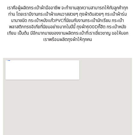
เราคือผู้ผลิตกระเป๋าผ้ามืออาชีพ จะทำงานสุดความสามารถให้กับลูกค้าทุก
ท่าน โดยเรามีงานกระเป๋าผ้าแคนวาสสวยๆ ถุงผ้าดิบสวยๆ กระเป๋าผ้าร่ม
นานาชนิด กระเป๋าหนังแก้วPVCที่นิยมกับงานกระเป๋านักเรียน กระเป๋า
พลาสติกทรงอิเกียที่นิยมอย่างมากในปีนี้ ถุงผ้า600Dก็ฮิต กระเป๋าหนัง
เทียม เป็นต้น มีอีกมากมายของงานผลิตกระเป๋าที่เราเชี่ยวชาญ ขอให้บอก
เราพร้อมผลิตถุงผ้าให้ทุกคน