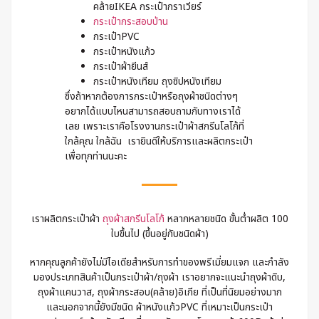
คล้ายIKEA กระเป๋ากราเวียร์
กระเป๋ากระสอบป่าน
กระเป๋าPVC
กระเป๋าหนังแก้ว
กระเป๋าผ้ายีนส์
กระเป๋าหนังเทียม ถุงซิปหนังเทียม
ซึ่งถ้าหากต้องการกระเป๋าหรือถุงผ้าชนิดต่างๆ
อยากได้แบบไหนสามารถสอบถามกับทางเราได้
เลย เพราะเราคือโรงงานกระเป๋าผ้าสกรีนโลโก้ที่
ใกล้คุณ ใกล้ฉัน เรายินดีให้บริการและผลิตกระเป๋า
เพื่อทุกท่านนะคะ
เราผลิตกระเป๋าผ้า
ถุงผ้าสกรีนโลโก้
หลากหลายชนิด ขั้นต่ำผลิต 100
ใบขึ้นไป (ขึ้นอยู่กับชนิดผ้า)
หากคุณลูกค้ายังไม่มีไอเดียสำหรับการทำของพรีเมี่ยมแจก และกำลัง
มองประเภทสินค้าเป็นกระเป๋าผ้า/ถุงผ้า เราอยากจะแนะนำถุงผ้าดิบ,
ถุงผ้าแคนวาส, ถุงผ้ากระสอบ(คล้าย)อิเกีย ที่เป็นที่นิยมอย่างมาก
และนอกจากนี้ยังมีชนิด ผ้าหนังแก้วPVC ที่เหมาะเป็นกระเป๋า