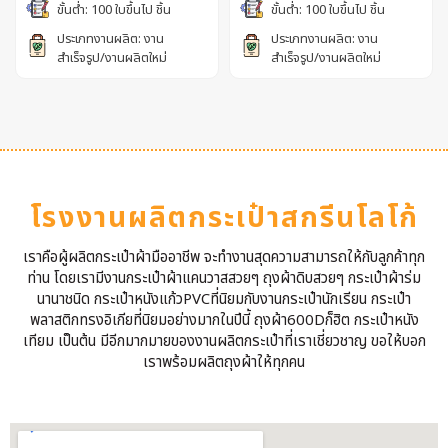
ขั้นต่ำ: 100 ใบขึ้นไป ชิ้น
ขั้นต่ำ: 100 ใบขึ้นไป ชิ้น
ประเภทงานผลิต: งาน
ประเภทงานผลิต: งาน
สำเร็จรูป/งานผลิตใหม่
สำเร็จรูป/งานผลิตใหม่
โรงงานผลิตกระเป๋าสกรีนโลโก้
เราคือผู้ผลิตกระเป๋าผ้ามืออาชีพ จะทำงานสุดความสามารถให้กับลูกค้าทุก
ท่าน โดยเรามีงานกระเป๋าผ้าแคนวาสสวยๆ ถุงผ้าดิบสวยๆ กระเป๋าผ้าร่ม
นานาชนิด กระเป๋าหนังแก้วPVCที่นิยมกับงานกระเป๋านักเรียน กระเป๋า
พลาสติกทรงอิเกียที่นิยมอย่างมากในปีนี้ ถุงผ้า600Dก็ฮิต กระเป๋าหนัง
เทียม เป็นต้น มีอีกมากมายของงานผลิตกระเป๋าที่เราเชี่ยวชาญ ขอให้บอก
เราพร้อมผลิตถุงผ้าให้ทุกคน