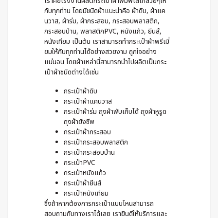
เราคือโรงงานผลิตกระเป๋าผ้าพิมพ์โลโก้สวยๆให้
กับทุกท่าน โดยมีชนิดผ้าแนะนำคือ ผ้าดิบ, ผ้าแค
นวาส, ผ้าร่ม, ผ้ากระสอบ, กระสอบพลาสติก,
กระสอบป่าน, พลาสติกPVC, หนังแก้ว, ยีนส์,
หนังเทียม เป็นต้น เราสามารถทำกระเป๋าผ้าพรีเมี่
ยมให้กับทุกท่านได้อย่างสวยงาม ถูกใจอย่าง
แน่นอน โดยผ้าเหล่านี้สามารถนำไปผลิตเป็นกระ
เป๋าผ้าชนิดต่างได้เช่น
กระเป๋าผ้าดิบ
กระเป๋าผ้าแคนวาส
กระเป๋าผ้าร่ม ถุงผ้าพับเก็บได้ ถุงผ้าหูรูด
ถุงผ้ายังชีพ
กระเป๋าผ้ากระสอบ
กระเป๋ากระสอบพลาสติก
กระเป๋ากระสอบป่าน
กระเป๋าPVC
กระเป๋าหนังแก้ว
กระเป๋าผ้ายีนส์
กระเป๋าหนังเทียม
ซึ่งถ้าหากต้องการกระเป๋าแบบไหนสามารถ
สอบถามกับทางเราได้เลย เรายินดีให้บริการและ