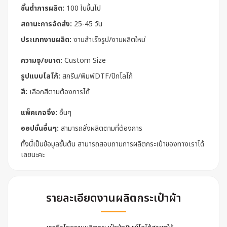
ขั้นต่ำการผลิต:
100 ใบขึ้นไป
สถานะการจัดส่ง:
25-45 วัน
ประเภทงานผลิต:
งานสำเร็จรูป/งานผลิตใหม่
ความจุ/ขนาด:
Custom Size
รูปแบบโลโก้:
สกรีน/พิมพ์DTF/ปักโลโก้
สี:
เลือกสีตามต้องการได้
แพ็คเกจจิ้ง:
อื่นๆ
ออปชั่นอื่นๆ:
สามารถสั่งผลิตตามที่ต้องการ
ทั้งนี้เป็นข้อมูลขั้นต้น สามารถสอบถามการผลิตกระเป๋าของทางเราได้
เลยนะคะ
รายละเอียดงานผลิตกระเป๋าผ้า