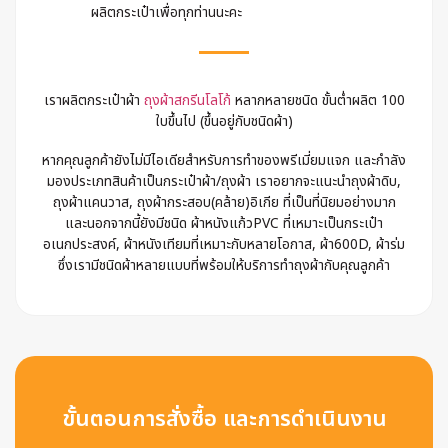
ผลิตกระเป๋าเพื่อทุกท่านนะคะ
เราผลิตกระเป๋าผ้า
ถุงผ้าสกรีนโลโก้
หลากหลายชนิด ขั้นต่ำผลิต 100
ใบขึ้นไป (ขึ้นอยู่กับชนิดผ้า)
หากคุณลูกค้ายังไม่มีไอเดียสำหรับการทำของพรีเมี่ยมแจก และกำลัง
มองประเภทสินค้าเป็นกระเป๋าผ้า/ถุงผ้า เราอยากจะแนะนำถุงผ้าดิบ,
ถุงผ้าแคนวาส, ถุงผ้ากระสอบ(คล้าย)อิเกีย ที่เป็นที่นิยมอย่างมาก
และนอกจากนี้ยังมีชนิด ผ้าหนังแก้วPVC ที่เหมาะเป็นกระเป๋า
อเนกประสงค์, ผ้าหนังเทียมที่เหมาะกับหลายโอกาส, ผ้า600D, ผ้าร่ม
ซึ่งเรามีชนิดผ้าหลายแบบที่พร้อมให้บริการทำถุงผ้ากับคุณลูกค้า
ขั้นตอนการสั่งซื้อ และการดำเนินงาน