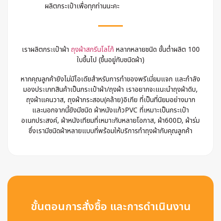
ผลิตกระเป๋าเพื่อทุกท่านนะคะ
เราผลิตกระเป๋าผ้า
ถุงผ้าสกรีนโลโก้
หลากหลายชนิด ขั้นต่ำผลิต 100
ใบขึ้นไป (ขึ้นอยู่กับชนิดผ้า)
หากคุณลูกค้ายังไม่มีไอเดียสำหรับการทำของพรีเมี่ยมแจก และกำลัง
มองประเภทสินค้าเป็นกระเป๋าผ้า/ถุงผ้า เราอยากจะแนะนำถุงผ้าดิบ,
ถุงผ้าแคนวาส, ถุงผ้ากระสอบ(คล้าย)อิเกีย ที่เป็นที่นิยมอย่างมาก
และนอกจากนี้ยังมีชนิด ผ้าหนังแก้วPVC ที่เหมาะเป็นกระเป๋า
อเนกประสงค์, ผ้าหนังเทียมที่เหมาะกับหลายโอกาส, ผ้า600D, ผ้าร่ม
ซึ่งเรามีชนิดผ้าหลายแบบที่พร้อมให้บริการทำถุงผ้ากับคุณลูกค้า
ขั้นตอนการสั่งซื้อ และการดำเนินงาน