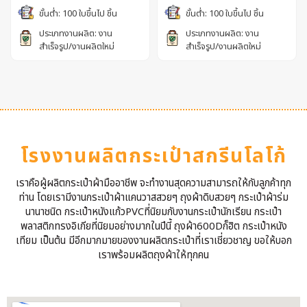
ขั้นต่ำ: 100 ใบขึ้นไป ชิ้น
ขั้นต่ำ: 100 ใบขึ้นไป ชิ้น
ประเภทงานผลิต: งาน
ประเภทงานผลิต: งาน
สำเร็จรูป/งานผลิตใหม่
สำเร็จรูป/งานผลิตใหม่
โรงงานผลิตกระเป๋าสกรีนโลโก้
เราคือผู้ผลิตกระเป๋าผ้ามืออาชีพ จะทำงานสุดความสามารถให้กับลูกค้าทุก
ท่าน โดยเรามีงานกระเป๋าผ้าแคนวาสสวยๆ ถุงผ้าดิบสวยๆ กระเป๋าผ้าร่ม
นานาชนิด กระเป๋าหนังแก้วPVCที่นิยมกับงานกระเป๋านักเรียน กระเป๋า
พลาสติกทรงอิเกียที่นิยมอย่างมากในปีนี้ ถุงผ้า600Dก็ฮิต กระเป๋าหนัง
เทียม เป็นต้น มีอีกมากมายของงานผลิตกระเป๋าที่เราเชี่ยวชาญ ขอให้บอก
เราพร้อมผลิตถุงผ้าให้ทุกคน