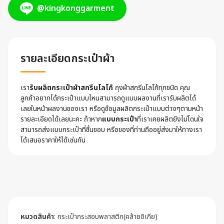
@kingkonggarment
รายละเอียดกระเป๋าผ้า
เรา
รับผลิตกระเป๋าผ้าสกรีนโลโก้
ถุงผ้าสกรีนโลโก้ทุกชนิด คุณ
ลูกค้าอยากได้กระเป๋าแบบไหนสามารถดูแบบผลงานที่เรารับผลิตได้
เลยในหน้าผลงานของเรา หรือดูข้อมูลผลิตกระเป๋าแบบต่างๆตามหน้า
รายละเอียดได้เลยนะคะ ถ้าหาก
แบบกระเป๋า
ที่เราเคยผลิตยังไม่โดนใจ
สามารถส่งแบบกระเป๋าที่ชื่นชอบ หรือของที่ท่านถืออยู่ส่งมาให้ทางเรา
ได้เสนอราคาให้ได้เช่นกัน
หมวดสินค้า
:
กระเป๋ากระสอบพลาสติก(คล้ายอิเกีย)