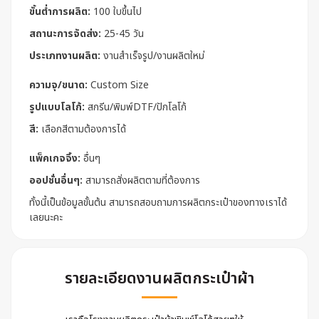
ขั้นต่ำการผลิต:
100 ใบขึ้นไป
สถานะการจัดส่ง:
25-45 วัน
ประเภทงานผลิต:
งานสำเร็จรูป/งานผลิตใหม่
ความจุ/ขนาด:
Custom Size
รูปแบบโลโก้:
สกรีน/พิมพ์DTF/ปักโลโก้
สี:
เลือกสีตามต้องการได้
แพ็คเกจจิ้ง:
อื่นๆ
ออปชั่นอื่นๆ:
สามารถสั่งผลิตตามที่ต้องการ
ทั้งนี้เป็นข้อมูลขั้นต้น สามารถสอบถามการผลิตกระเป๋าของทางเราได้
เลยนะคะ
รายละเอียดงานผลิตกระเป๋าผ้า