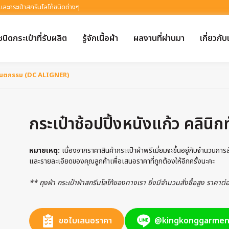
 และกระเป๋าสกรีนโลโก้ชนิดต่างๆ
ชนิดกระเป๋าที่รับผลิต
รู้จักเนื้อผ้า
ผลงานที่ผ่านมา
เกี่ยวกับ
ิกทันตกรรม (DC ALIGNER)
กระเป๋าช้อปปิ้งหนังแก้ว คลิ
หมายเหตุ:
เนื่องจากราคาสินค้ากระเป๋าผ้าพรีเมี่ยมจะขึ้นอยู่กับจำนวนกา
และรายละเอียดของคุณลูกค้าเพื่อเสนอราคาที่ถูกต้องให้อีกครั้งนะคะ
** ถุงผ้า กระเป๋าผ้าสกรีนโลโก้ของทางเรา ยิ่งมีจำนวนสั่งซื้อสูง ราคาต
ขอใบเสนอราคา
@kingkonggarmen