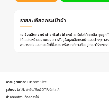
รายละเอียดกระเป๋าผ้า
เรา
รับผลิตกระเป๋าผ้าสกรีนโลโก้
ถุงผ้าสกรีนโลโก้ทุกชนิด คุณลูก
ได้เลยในหน้าผลงานของเรา หรือดูข้อมูลผลิตกระเป๋าแบบต่างๆตามหน
สามารถส่งแบบกระเป๋าที่ชื่นชอบ หรือของที่ท่านถืออยู่ส่งมาให้ทางเรา
ความจุ/ขนาด:
Custom Size
รูปแบบโลโก้:
สกรีน/พิมพ์DTF/ปักโลโก้
สี:
เลือกสีตามต้องการได้