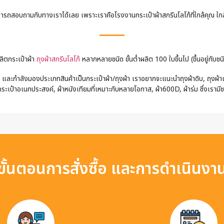
รถสอบถามกับทางเราได้เลย เพราะเราคือโรงงานกระเป๋าผ้าสกรีนโลโก้ที่ใกล้คุณ ใกล้
ลิตกระเป๋าผ้า
ถุงผ้าสกรีนโลโก้
หลากหลายชนิด ขั้นต่ำผลิต 100 ใบขึ้นไป (ขึ้นอยู่กับชนิ
และกำลังมองประเภทสินค้าเป็นกระเป๋าผ้า/ถุงผ้า เราอยากจะแนะนำถุงผ้าดิบ, ถุงผ้าแค
ระเป๋าอเนกประสงค์, ผ้าหนังเทียมที่เหมาะกับหลายโอกาส, ผ้า600D, ผ้าร่ม ซึ่งเรามี
ขั้นตอนการสั่งซื้อ และการดำเนินงา