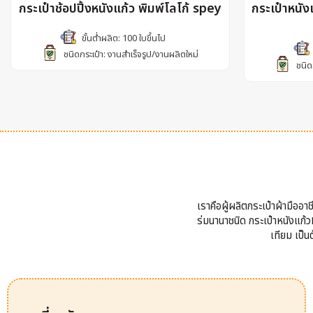
กระเป๋าช้อปปิ้งหนังแก้ว พิมพ์โลโก้ spey
กระเป๋าหนั
ขั้นต่ำผลิต: 100 ใบขึ้นไป
ชนิดกระเป๋า: งานสำเร็จรูป/งานผลิตใหม่
ชนิด
เราคือผู้ผลิตกระเป๋าผ้ามืออ
ร่มนานาชนิด กระเป๋าหนังแก้วP
เทียม เป็