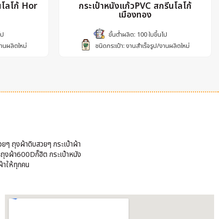
นโลโก้ Hor
กระเป๋าหนังแก้วPVC สกรีนโลโก้
เมืองทอง
ไป
ขั้นต่ำผลิต: 100 ใบขึ้นไป
งานผลิตใหม่
ชนิดกระเป๋า: งานสำเร็จรูป/งานผลิตใหม่
วยๆ ถุงผ้าดิบสวยๆ กระเป๋าผ้า
้ ถุงผ้า600Dก็ฮิต กระเป๋าหนัง
้าให้ทุกคน