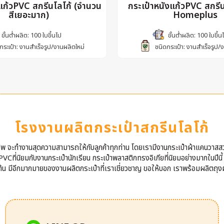
งแก้วPVC สกรีนโลโก้ (จำนวน
กระเป๋าหนังแก้วPVC สกรี
สีเยอะมาก)
Homeplus
ขั้นต่ำผลิต: 100 ใบขึ้นไป
ขั้นต่ำผลิต: 100 ใบขึ้น
กระเป๋า: งานสำเร็จรูป/งานผลิตใหม่
ชนิดกระเป๋า: งานสำเร็จรูป/
โรงงานผลิตกระเป๋าสกรีนโลโก้
าชีพ จะทำงานสุดความสามารถให้กับลูกค้าทุกท่าน โดยเรามีงานกระเป๋าผ้าแคนวาสส
VCที่นิยมกับงานกระเป๋านักเรียน กระเป๋าพลาสติกทรงอิเกียที่นิยมอย่างมากในปีนี
นต้น มีอีกมากมายของงานผลิตกระเป๋าที่เราเชี่ยวชาญ ขอให้บอก เราพร้อมผลิตถุงผ