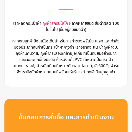
เราผลิตกระเป๋าผ้า
ถุงผ้าสกรีนโลโก้
หลากหลายชนิด ขั้นต่ำผลิต 100
ใบขึ้นไป (ขึ้นอยู่กับชนิดผ้า)
หากคุณลูกค้ายังไม่มีไอเดียสำหรับการทำของพรีเมี่ยมแจก และกำลัง
มองประเภทสินค้าเป็นกระเป๋าผ้า/ถุงผ้า เราอยากจะแนะนำถุงผ้าดิบ,
ถุงผ้าแคนวาส, ถุงผ้ากระสอบ(คล้าย)อิเกีย ที่เป็นที่นิยมอย่างมาก
และนอกจากนี้ยังมีชนิด ผ้าหนังแก้วPVC ที่เหมาะเป็นกระเป๋า
อเนกประสงค์, ผ้าหนังเทียมที่เหมาะกับหลายโอกาส, ผ้า600D, ผ้าร่ม
ซึ่งเรามีชนิดผ้าหลายแบบที่พร้อมให้บริการทำถุงผ้ากับคุณลูกค้า
ขั้นตอนการสั่งซื้อ และการดำเนินงาน