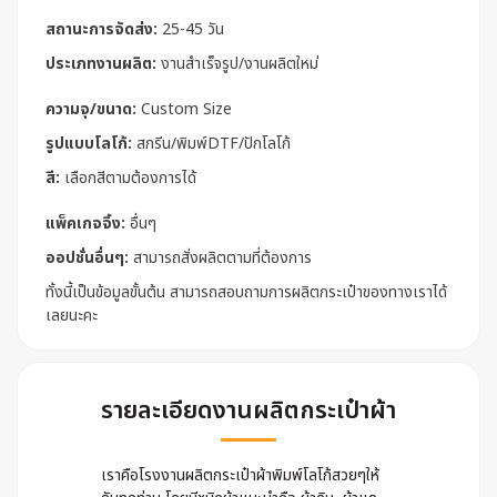
สถานะการจัดส่ง:
25-45 วัน
ประเภทงานผลิต:
งานสำเร็จรูป/งานผลิตใหม่
ความจุ/ขนาด:
Custom Size
รูปแบบโลโก้:
สกรีน/พิมพ์DTF/ปักโลโก้
สี:
เลือกสีตามต้องการได้
แพ็คเกจจิ้ง:
อื่นๆ
ออปชั่นอื่นๆ:
สามารถสั่งผลิตตามที่ต้องการ
ทั้งนี้เป็นข้อมูลขั้นต้น สามารถสอบถามการผลิตกระเป๋าของทางเราได้
เลยนะคะ
รายละเอียดงานผลิตกระเป๋าผ้า
เราคือโรงงานผลิตกระเป๋าผ้าพิมพ์โลโก้สวยๆให้