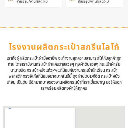
สำเร็จรูป/งานผลิตใหม่
สำเร็จรูป/งานผลิตใหม่
โรงงานผลิตกระเป๋าสกรีนโลโก้
เราคือผู้ผลิตกระเป๋าผ้ามืออาชีพ จะทำงานสุดความสามารถให้กับลูกค้าทุก
ท่าน โดยเรามีงานกระเป๋าผ้าแคนวาสสวยๆ ถุงผ้าดิบสวยๆ กระเป๋าผ้าร่ม
นานาชนิด กระเป๋าหนังแก้วPVCที่นิยมกับงานกระเป๋านักเรียน กระเป๋า
พลาสติกทรงอิเกียที่นิยมอย่างมากในปีนี้ ถุงผ้า600Dก็ฮิต กระเป๋าหนัง
เทียม เป็นต้น มีอีกมากมายของงานผลิตกระเป๋าที่เราเชี่ยวชาญ ขอให้บอก
เราพร้อมผลิตถุงผ้าให้ทุกคน