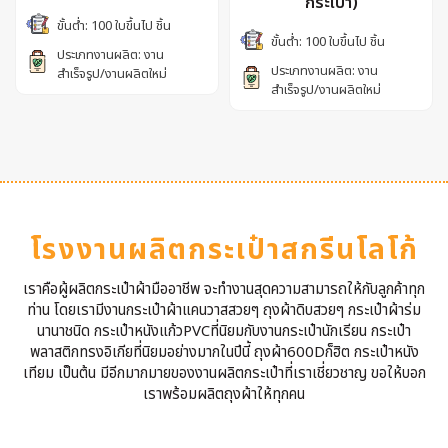
กระเป๋า)
ขั้นต่ำ: 100 ใบขึ้นไป ชิ้น
ขั้นต่ำ: 100 ใบขึ้นไป ชิ้น
ประเภทงานผลิต: งาน
ประเภทงานผลิต: งาน
สำเร็จรูป/งานผลิตใหม่
สำเร็จรูป/งานผลิตใหม่
โรงงานผลิตกระเป๋าสกรีนโลโก้
เราคือผู้ผลิตกระเป๋าผ้ามืออาชีพ จะทำงานสุดความสามารถให้กับลูกค้าทุก
ท่าน โดยเรามีงานกระเป๋าผ้าแคนวาสสวยๆ ถุงผ้าดิบสวยๆ กระเป๋าผ้าร่ม
นานาชนิด กระเป๋าหนังแก้วPVCที่นิยมกับงานกระเป๋านักเรียน กระเป๋า
พลาสติกทรงอิเกียที่นิยมอย่างมากในปีนี้ ถุงผ้า600Dก็ฮิต กระเป๋าหนัง
เทียม เป็นต้น มีอีกมากมายของงานผลิตกระเป๋าที่เราเชี่ยวชาญ ขอให้บอก
เราพร้อมผลิตถุงผ้าให้ทุกคน