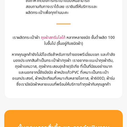
ซึ่งถ้าหากต้องการกระเป๋าแบบไหนสามารถ
สอบถามกับทางเราได้เลย เรายินดีให้บริการและ
ผลิตกระเป๋าเพื่อทุกท่านนะคะ
เราผลิตกระเป๋าผ้า
ถุงผ้าสกรีนโลโก้
หลากหลายชนิด ขั้นต่ำผลิต 100
ใบขึ้นไป (ขึ้นอยู่กับชนิดผ้า)
หากคุณลูกค้ายังไม่มีไอเดียสำหรับการทำของพรีเมี่ยมแจก และกำลัง
มองประเภทสินค้าเป็นกระเป๋าผ้า/ถุงผ้า เราอยากจะแนะนำถุงผ้าดิบ,
ถุงผ้าแคนวาส, ถุงผ้ากระสอบ(คล้าย)อิเกีย ที่เป็นที่นิยมอย่างมาก
และนอกจากนี้ยังมีชนิด ผ้าหนังแก้วPVC ที่เหมาะเป็นกระเป๋า
อเนกประสงค์, ผ้าหนังเทียมที่เหมาะกับหลายโอกาส, ผ้า600D, ผ้าร่ม
ซึ่งเรามีชนิดผ้าหลายแบบที่พร้อมให้บริการทำถุงผ้ากับคุณลูกค้า