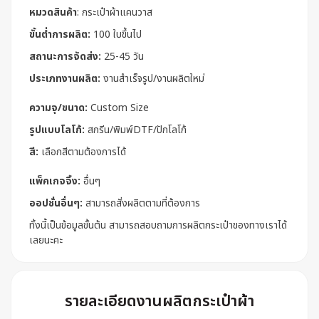
หมวดสินค้า
:
กระเป๋าผ้าแคนวาส
ขั้นต่ำการผลิต:
100 ใบขึ้นไป
สถานะการจัดส่ง:
25-45 วัน
ประเภทงานผลิต:
งานสำเร็จรูป/งานผลิตใหม่
ความจุ/ขนาด:
Custom Size
รูปแบบโลโก้:
สกรีน/พิมพ์DTF/ปักโลโก้
สี:
เลือกสีตามต้องการได้
แพ็คเกจจิ้ง:
อื่นๆ
ออปชั่นอื่นๆ:
สามารถสั่งผลิตตามที่ต้องการ
ทั้งนี้เป็นข้อมูลขั้นต้น สามารถสอบถามการผลิตกระเป๋าของทางเราได้
เลยนะคะ
รายละเอียดงานผลิตกระเป๋าผ้า