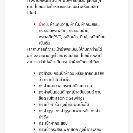
โรงงานผลิตกระเป๋าผ้าพิมพ์โลโก้สวยๆให้กับทุก
ท่าน โดยมีชนิดผ้าหลายชนิดแนะนำพร้อมผลิต
ได้แก่
ผ้าดิบ
, ผ้าแคนวาส, ผ้าร่ม, ผ้ากระสอบ,
กระสอบพลาสติก, กระสอบป่าน,
พลาสติกPVC, หนังแก้ว, ยีนส์, หนังเทียม
เป็นต้น
เราสามารถทำกระเป๋าผ้าพรีเมี่ยมให้กับทุกท่านได้
อย่างสวยงาม ถูกใจอย่างแน่นอน โดยผ้าเหล่านี้
สามารถนำไปผลิตเป็นกระเป๋าผ้าชนิดต่างได้เช่น
ถุงผ้าดิบ กระเป๋าผ้าดิบ หรือหลายคนเรียก
ว่า กระเป๋าผ้าสำเพ็ง
ถุงผ้าแคนวาส กระเป๋าผ้าแคนวาส
ถุงผ้าสปันบอนด์ กระเป๋าสปันบอนด์ งาน
ช็อต (Ultrasonic Sewing)
กระเป๋าผ้าร่ม ถุงผ้าร่มพับเก็บได้
ถุงผ้าหูรูด ถุงผ้าหูรูดสะพายหลัง ถุงผ้า
ยังชีพ
กระเป๋าผ้ากระสอบ
กระเป๋ากระสอบพลาสติก ถุงผ้ากระสอบ