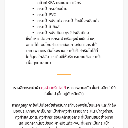
คล้ายIKEA กระเป๋ากราเวียร์
กระเป๋ากระสอบป่าน
กระเป๋าPVC
กระเป๋าหนังแก้ว กระเป๋าช้อปปิ้งหนังแก้ว
กระเป๋าผ้ายีนส์
กระเป๋าหนังเทียม ถุงซิปหนังเทียม
ซึ่งถ้าหากต้องการกระเป๋าหรือถุงผ้าชนิดต่างๆ
อยากได้แบบไหนสามารถสอบถามกับทางเราได้
เลย เพราะเราคือโรงงานกระเป๋าผ้าสกรีนโลโก้ที่
ใกล้คุณ ใกล้ฉัน เรายินดีให้บริการและผลิตกระเป๋า
เพื่อทุกท่านนะคะ
เราผลิตกระเป๋าผ้า
ถุงผ้าสกรีนโลโก้
หลากหลายชนิด ขั้นต่ำผลิต 100
ใบขึ้นไป (ขึ้นอยู่กับชนิดผ้า)
หากคุณลูกค้ายังไม่มีไอเดียสำหรับการทำของพรีเมี่ยมแจก และกำลัง
มองประเภทสินค้าเป็นกระเป๋าผ้า/ถุงผ้า เราอยากจะแนะนำถุงผ้าดิบ,
ถุงผ้าแคนวาส, ถุงผ้ากระสอบ(คล้าย)อิเกีย ที่เป็นที่นิยมอย่างมาก
และนอกจากนี้ยังมีชนิด ผ้าหนังแก้วPVC ที่เหมาะเป็นกระเป๋า