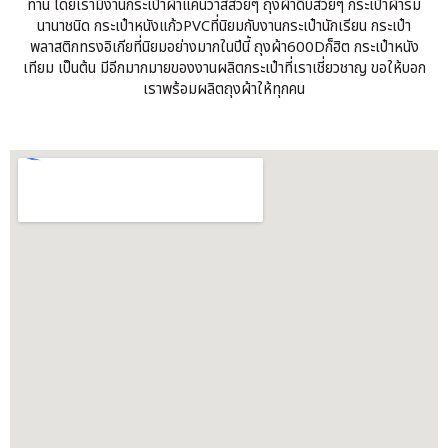
ท่าน โดยเรามีงานกระเป๋าผ้าแคนวาสสวยๆ ถุงผ้าดิบสวยๆ กระเป๋าผ้าร่ม
นานาชนิด กระเป๋าหนังแก้วPVCที่นิยมกับงานกระเป๋านักเรียน กระเป๋า
พลาสติกทรงอิเกียที่นิยมอย่างมากในปีนี้ ถุงผ้า600Dก็ฮิต กระเป๋าหนัง
เทียม เป็นต้น มีอีกมากมายของงานผลิตกระเป๋าที่เราเชี่ยวชาญ ขอให้บอก
เราพร้อมผลิตถุงผ้าให้ทุกคน