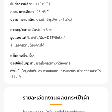
ขั้นต่ำการผลิต:
100 ใบขึ้นไป
สถานะการจัดส่ง:
25-45 วัน
ประเภทงานผลิต:
งานสำเร็จรูป/งานผลิตใหม่
ความจุ/ขนาด:
Custom Size
รูปแบบโลโก้:
สกรีน/พิมพ์DTF/ปักโลโก้
สี:
เลือกสีตามต้องการได้
แพ็คเกจจิ้ง:
อื่นๆ
ออปชั่นอื่นๆ:
สามารถสั่งผลิตตามที่ต้องการ
ทั้งนี้เป็นข้อมูลขั้นต้น สามารถสอบถามการผลิตกระเป๋าของทางเราได้
เลยนะคะ
รายละเอียดงานผลิตกระเป๋าผ้า