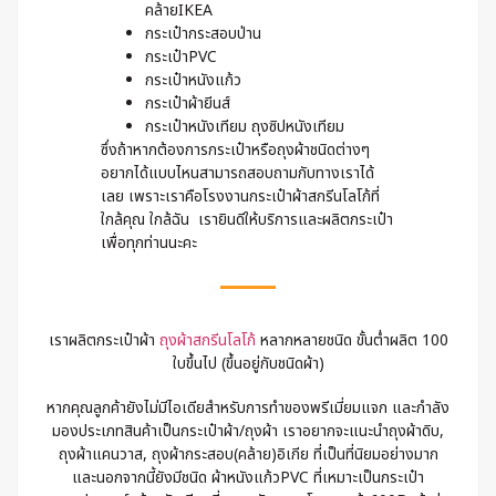
คล้ายIKEA
กระเป๋ากระสอบป่าน
กระเป๋าPVC
กระเป๋าหนังแก้ว
กระเป๋าผ้ายีนส์
กระเป๋าหนังเทียม ถุงซิปหนังเทียม
ซึ่งถ้าหากต้องการกระเป๋าหรือถุงผ้าชนิดต่างๆ
อยากได้แบบไหนสามารถสอบถามกับทางเราได้
เลย เพราะเราคือโรงงานกระเป๋าผ้าสกรีนโลโก้ที่
ใกล้คุณ ใกล้ฉัน เรายินดีให้บริการและผลิตกระเป๋า
เพื่อทุกท่านนะคะ
เราผลิตกระเป๋าผ้า
ถุงผ้าสกรีนโลโก้
หลากหลายชนิด ขั้นต่ำผลิต 100
ใบขึ้นไป (ขึ้นอยู่กับชนิดผ้า)
หากคุณลูกค้ายังไม่มีไอเดียสำหรับการทำของพรีเมี่ยมแจก และกำลัง
มองประเภทสินค้าเป็นกระเป๋าผ้า/ถุงผ้า เราอยากจะแนะนำถุงผ้าดิบ,
ถุงผ้าแคนวาส, ถุงผ้ากระสอบ(คล้าย)อิเกีย ที่เป็นที่นิยมอย่างมาก
และนอกจากนี้ยังมีชนิด ผ้าหนังแก้วPVC ที่เหมาะเป็นกระเป๋า