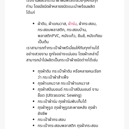
โรงงานผลิตกระเป๋าผ้าพิมพ์โลโก้สวยๆให้กับทุก
ท่าน โดยมีชนิดผ้าหลายชนิดแนะนำพร้อมผลิต
ได้แก่
ผ้าดิบ, ผ้าแคนวาส,
ผ้าร่ม
, ผ้ากระสอบ,
กระสอบพลาสติก, กระสอบป่าน,
พลาสติกPVC, หนังแก้ว, ยีนส์, หนังเทียม
เป็นต้น
เราสามารถทำกระเป๋าผ้าพรีเมี่ยมให้กับทุกท่านได้
อย่างสวยงาม ถูกใจอย่างแน่นอน โดยผ้าเหล่านี้
สามารถนำไปผลิตเป็นกระเป๋าผ้าชนิดต่างได้เช่น
ถุงผ้าดิบ กระเป๋าผ้าดิบ หรือหลายคนเรียก
ว่า กระเป๋าผ้าสำเพ็ง
ถุงผ้าแคนวาส กระเป๋าผ้าแคนวาส
ถุงผ้าสปันบอนด์ กระเป๋าสปันบอนด์ งาน
ช็อต (Ultrasonic Sewing)
กระเป๋าผ้าร่ม ถุงผ้าร่มพับเก็บได้
ถุงผ้าหูรูด ถุงผ้าหูรูดสะพายหลัง ถุงผ้า
ยังชีพ
กระเป๋าผ้ากระสอบ
กระเป๋ากระสอบพลาสติก ถุงผ้ากระสอบ