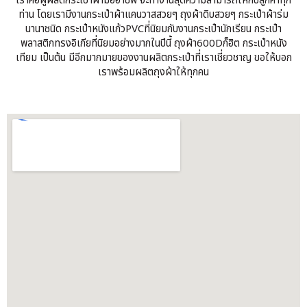
เราคือผู้ผลิตกระเป๋าผ้ามืออาชีพ จะทำงานสุดความสามารถให้กับลูกค้าทุก
ท่าน โดยเรามีงานกระเป๋าผ้าแคนวาสสวยๆ ถุงผ้าดิบสวยๆ กระเป๋าผ้าร่ม
นานาชนิด กระเป๋าหนังแก้วPVCที่นิยมกับงานกระเป๋านักเรียน กระเป๋า
พลาสติกทรงอิเกียที่นิยมอย่างมากในปีนี้ ถุงผ้า600Dก็ฮิต กระเป๋าหนัง
เทียม เป็นต้น มีอีกมากมายของงานผลิตกระเป๋าที่เราเชี่ยวชาญ ขอให้บอก
เราพร้อมผลิตถุงผ้าให้ทุกคน