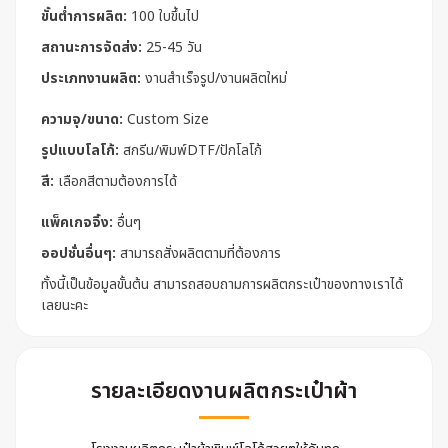
ขั้นต่ำการผลิต:
100 ใบขึ้นไป
สถานะการจัดส่ง:
25-45 วัน
ประเภทงานผลิต:
งานสำเร็จรูป/งานผลิตใหม่
ความจุ/ขนาด:
Custom Size
รูปแบบโลโก้:
สกรีน/พิมพ์DTF/ปักโลโก้
สี:
เลือกสีตามต้องการได้
แพ็คเกจจิ้ง:
อื่นๆ
ออปชั่นอื่นๆ:
สามารถสั่งผลิตตามที่ต้องการ
ทั้งนี้เป็นข้อมูลขั้นต้น สามารถสอบถามการผลิตกระเป๋าของทางเราได้
เลยนะคะ
รายละเอียดงานผลิตกระเป๋าผ้า