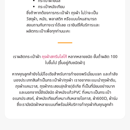
กระเป๋าผ้ายีนส์
กระเป๋าหนังเทียม
ซึ่งถ้าหากต้องการกระเป๋าผ้า ถุงผ้า ไม่ว่าจะเป็น
วัสดุผ้า, หนัง, พลาสติก หรือแบบไหนสามารถ
สอบถามกับทางเราได้เลย เรายินดีให้บริการและ
ผลิตกระเป๋าเพื่อทุกท่านนะคะ
เราผลิตกระเป๋าผ้า
ถุงผ้าสกรีนโลโก้
หลากหลายชนิด ขั้นต่ำผลิต 100
ใบขึ้นไป (ขึ้นอยู่กับชนิดผ้า)
หากคุณลูกค้ายังไม่มีไอเดียสำหรับการทำของพรีเมี่ยมแจก และกำลัง
มองประเภทสินค้าเป็นกระเป๋าผ้า/ถุงผ้า เราอยากจะแนะนำถุงผ้าดิบ,
ถุงผ้าแคนวาส, ถุงผ้ากระสอบ(คล้าย)อิเกีย ที่เป็นที่นิยมอย่างมาก
และนอกจากนี้ยังมีชนิด ผ้าหนังแก้วPVC ที่เหมาะเป็นกระเป๋า
อเนกประสงค์, ผ้าหนังเทียมที่เหมาะกับหลายโอกาส, ผ้า600D, ผ้าร่ม
ซึ่งเรามีชนิดผ้าหลายแบบที่พร้อมให้บริการทำถุงผ้ากับคุณลูกค้า