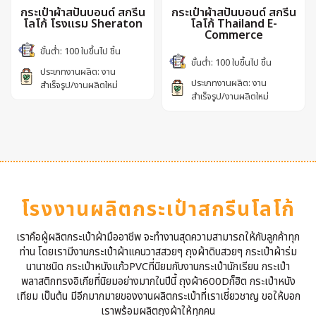
กระเป๋าผ้าสปันบอนด์ สกรีน
กระเป๋าผ้าสปันบอนด์ สกรีน
โลโก้ โรงแรม Sheraton
โลโก้ Thailand E-
Commerce
ขั้นต่ำ: 100 ใบขึ้นไป ชิ้น
ขั้นต่ำ: 100 ใบขึ้นไป ชิ้น
ประเภทงานผลิต: งาน
ประเภทงานผลิต: งาน
สำเร็จรูป/งานผลิตใหม่
สำเร็จรูป/งานผลิตใหม่
โรงงานผลิตกระเป๋าสกรีนโลโก้
เราคือผู้ผลิตกระเป๋าผ้ามืออาชีพ จะทำงานสุดความสามารถให้กับลูกค้าทุก
ท่าน โดยเรามีงานกระเป๋าผ้าแคนวาสสวยๆ ถุงผ้าดิบสวยๆ กระเป๋าผ้าร่ม
นานาชนิด กระเป๋าหนังแก้วPVCที่นิยมกับงานกระเป๋านักเรียน กระเป๋า
พลาสติกทรงอิเกียที่นิยมอย่างมากในปีนี้ ถุงผ้า600Dก็ฮิต กระเป๋าหนัง
เทียม เป็นต้น มีอีกมากมายของงานผลิตกระเป๋าที่เราเชี่ยวชาญ ขอให้บอก
เราพร้อมผลิตถุงผ้าให้ทุกคน