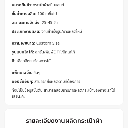
หมวดสินค้า
:
กระเป๋าผ้าสปันบอนด์
ขั้นต่ำการผลิต:
100 ใบขึ้นไป
สถานะการจัดส่ง:
25-45 วัน
ประเภทงานผลิต:
งานสำเร็จรูป/งานผลิตใหม่
ความจุ/ขนาด:
Custom Size
รูปแบบโลโก้:
สกรีน/พิมพ์DTF/ปักโลโก้
สี:
เลือกสีตามต้องการได้
แพ็คเกจจิ้ง:
อื่นๆ
ออปชั่นอื่นๆ:
สามารถสั่งผลิตตามที่ต้องการ
ทั้งนี้เป็นข้อมูลขั้นต้น สามารถสอบถามการผลิตกระเป๋าของทางเราได้
เลยนะคะ
รายละเอียดงานผลิตกระเป๋าผ้า