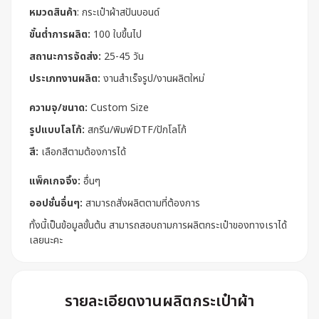
หมวดสินค้า
:
กระเป๋าผ้าสปันบอนด์
ขั้นต่ำการผลิต:
100 ใบขึ้นไป
สถานะการจัดส่ง:
25-45 วัน
ประเภทงานผลิต:
งานสำเร็จรูป/งานผลิตใหม่
ความจุ/ขนาด:
Custom Size
รูปแบบโลโก้:
สกรีน/พิมพ์DTF/ปักโลโก้
สี:
เลือกสีตามต้องการได้
แพ็คเกจจิ้ง:
อื่นๆ
ออปชั่นอื่นๆ:
สามารถสั่งผลิตตามที่ต้องการ
ทั้งนี้เป็นข้อมูลขั้นต้น สามารถสอบถามการผลิตกระเป๋าของทางเราได้
เลยนะคะ
รายละเอียดงานผลิตกระเป๋าผ้า