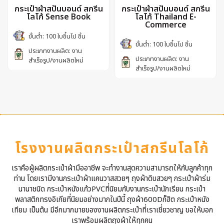
กระเป๋าผ้าสปันบอนด์ สกรีน
กระเป๋าผ้าสปันบอนด์ สกรีน
โลโก้ Sense Book
โลโก้ Thailand E-
Commerce
ขั้นต่ำ: 100 ใบขึ้นไป ชิ้น
ขั้นต่ำ: 100 ใบขึ้นไป ชิ้น
ประเภทงานผลิต: งาน
ประเภทงานผลิต: งาน
สำเร็จรูป/งานผลิตใหม่
สำเร็จรูป/งานผลิตใหม่
โรงงานผลิตกระเป๋าสกรีนโลโก้
เราคือผู้ผลิตกระเป๋าผ้ามืออาชีพ จะทำงานสุดความสามารถให้กับลูกค้าทุก
ท่าน โดยเรามีงานกระเป๋าผ้าแคนวาสสวยๆ ถุงผ้าดิบสวยๆ กระเป๋าผ้าร่ม
นานาชนิด กระเป๋าหนังแก้วPVCที่นิยมกับงานกระเป๋านักเรียน กระเป๋า
พลาสติกทรงอิเกียที่นิยมอย่างมากในปีนี้ ถุงผ้า600Dก็ฮิต กระเป๋าหนัง
เทียม เป็นต้น มีอีกมากมายของงานผลิตกระเป๋าที่เราเชี่ยวชาญ ขอให้บอก
เราพร้อมผลิตถุงผ้าให้ทุกคน