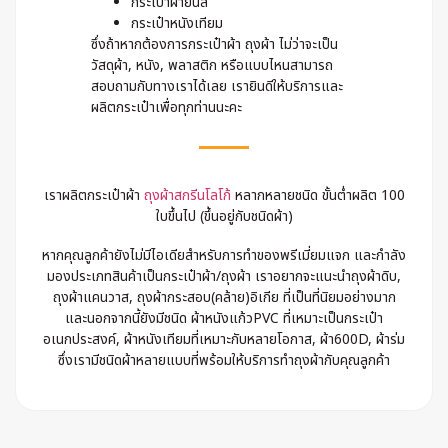
กระเป๋าผ้ายีนส์
กระเป๋าหนังเทียม
ซึ่งถ้าหากต้องการกระเป๋าผ้า ถุงผ้า ไม่ว่าจะเป็น
วัสดุผ้า, หนัง, พลาสติก หรือแบบไหนสามารถ
สอบถามกับทางเราได้เลย เรายินดีให้บริการและ
ผลิตกระเป๋าเพื่อทุกท่านนะคะ
เราผลิตกระเป๋าผ้า
ถุงผ้าสกรีนโลโก้
หลากหลายชนิด ขั้นต่ำผลิต 100
ใบขึ้นไป (ขึ้นอยู่กับชนิดผ้า)
หากคุณลูกค้ายังไม่มีไอเดียสำหรับการทำของพรีเมี่ยมแจก และกำลัง
มองประเภทสินค้าเป็นกระเป๋าผ้า/ถุงผ้า เราอยากจะแนะนำถุงผ้าดิบ,
ถุงผ้าแคนวาส, ถุงผ้ากระสอบ(คล้าย)อิเกีย ที่เป็นที่นิยมอย่างมาก
และนอกจากนี้ยังมีชนิด ผ้าหนังแก้วPVC ที่เหมาะเป็นกระเป๋า
อเนกประสงค์, ผ้าหนังเทียมที่เหมาะกับหลายโอกาส, ผ้า600D, ผ้าร่ม
ซึ่งเรามีชนิดผ้าหลายแบบที่พร้อมให้บริการทำถุงผ้ากับคุณลูกค้า