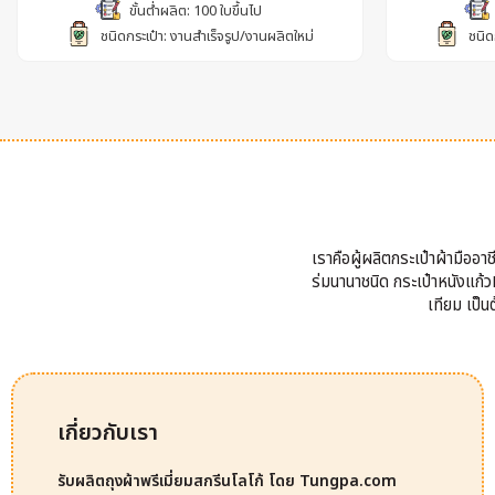
ขั้นต่ำผลิต: 100 ใบขึ้นไป
ชนิดกระเป๋า: งานสำเร็จรูป/งานผลิตใหม่
ชนิด
เราคือผู้ผลิตกระเป๋าผ้ามืออ
ร่มนานาชนิด กระเป๋าหนังแก้วP
เทียม เป็
เกี่ยวกับเรา
รับผลิตถุงผ้าพรีเมี่ยมสกรีนโลโก้ โดย Tungpa.com