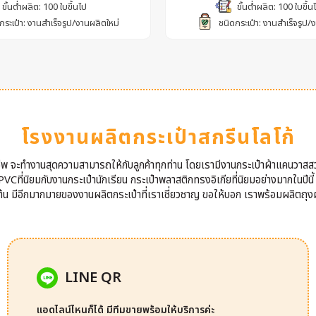
ขั้นต่ำผลิต: 100 ใบขึ้นไป
ขั้นต่ำผลิต: 100 ใบขึ้น
กระเป๋า: งานสำเร็จรูป/งานผลิตใหม่
ชนิดกระเป๋า: งานสำเร็จรูป/
โรงงานผลิตกระเป๋าสกรีนโลโก้
าชีพ จะทำงานสุดความสามารถให้กับลูกค้าทุกท่าน โดยเรามีงานกระเป๋าผ้าแคนวาสส
VCที่นิยมกับงานกระเป๋านักเรียน กระเป๋าพลาสติกทรงอิเกียที่นิยมอย่างมากในปีนี
นต้น มีอีกมากมายของงานผลิตกระเป๋าที่เราเชี่ยวชาญ ขอให้บอก เราพร้อมผลิตถุงผ
LINE QR
แอดไลน์ไหนก็ได้ มีทีมขายพร้อมให้บริการค่ะ