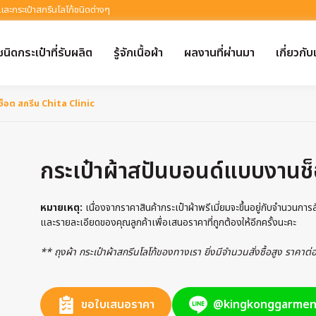
 และกระเป๋าสกรีนโลโก้ชนิดต่างๆ
ชนิดกระเป๋าที่รับผลิต
รู้จักเนื้อผ้า
ผลงานที่ผ่านมา
เกี่ยวกับ
็อต สกรีน Chita Clinic
กระเป๋าผ้าสปันบอนด์แบบงานช็
หมายเหตุ:
เนื่องจากราคาสินค้ากระเป๋าผ้าพรีเมี่ยมจะขึ้นอยู่กับจำนวนกา
และรายละเอียดของคุณลูกค้าเพื่อเสนอราคาที่ถูกต้องให้อีกครั้งนะคะ
** ถุงผ้า กระเป๋าผ้าสกรีนโลโก้ของทางเรา ยิ่งมีจำนวนสั่งซื้อสูง ราคาต
ขอใบเสนอราคา
@kingkonggarmen