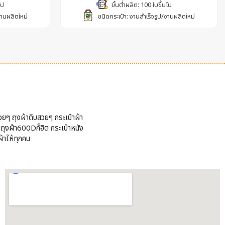
ไป
ขั้นต่ำผลิต: 100 ใบขึ้นไป
งานผลิตใหม่
ชนิดกระเป๋า: งานสำเร็จรูป/งานผลิตใหม่
วยๆ ถุงผ้าดิบสวยๆ กระเป๋าผ้า
้ ถุงผ้า600Dก็ฮิต กระเป๋าหนัง
้าให้ทุกคน