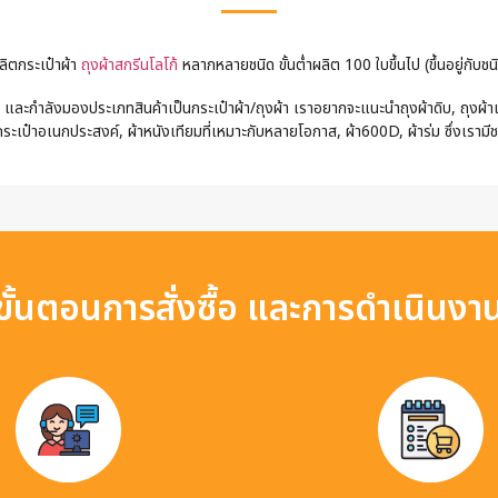
ลิตกระเป๋าผ้า
ถุงผ้าสกรีนโลโก้
หลากหลายชนิด ขั้นต่ำผลิต 100 ใบขึ้นไป (ขึ้นอยู่กับชนิ
และกำลังมองประเภทสินค้าเป็นกระเป๋าผ้า/ถุงผ้า เราอยากจะแนะนำถุงผ้าดิบ, ถุงผ้าแค
ระเป๋าอเนกประสงค์, ผ้าหนังเทียมที่เหมาะกับหลายโอกาส, ผ้า600D, ผ้าร่ม ซึ่งเรามี
ขั้นตอนการสั่งซื้อ และการดำเนินงา