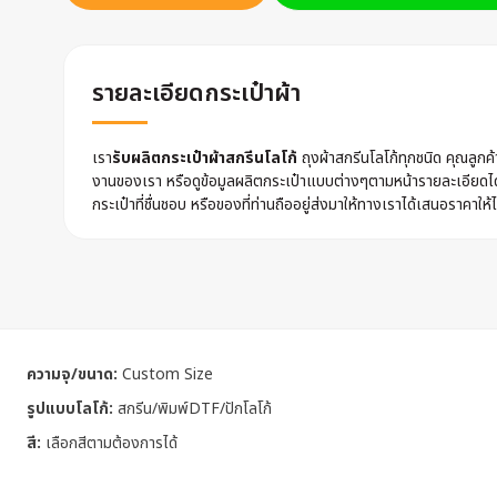
รายละเอียดกระเป๋าผ้า
เรา
รับผลิตกระเป๋าผ้าสกรีนโลโก้
ถุงผ้าสกรีนโลโก้ทุกชนิด คุณลูก
งานของเรา หรือดูข้อมูลผลิตกระเป๋าแบบต่างๆตามหน้ารายละเอียดไ
กระเป๋าที่ชื่นชอบ หรือของที่ท่านถืออยู่ส่งมาให้ทางเราได้เสนอราคาให้ไ
ความจุ/ขนาด:
Custom Size
รูปแบบโลโก้:
สกรีน/พิมพ์DTF/ปักโลโก้
สี:
เลือกสีตามต้องการได้