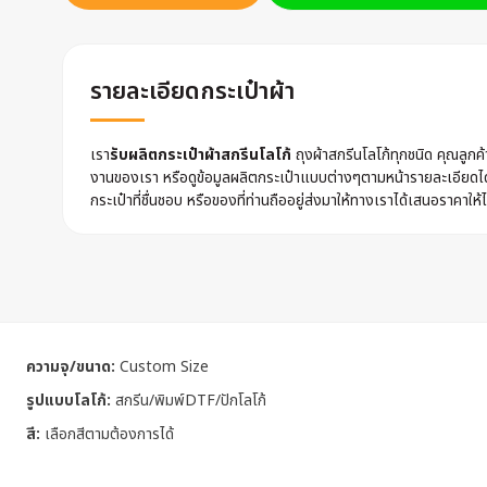
รายละเอียดกระเป๋าผ้า
เรา
รับผลิตกระเป๋าผ้าสกรีนโลโก้
ถุงผ้าสกรีนโลโก้ทุกชนิด คุณลูก
งานของเรา หรือดูข้อมูลผลิตกระเป๋าแบบต่างๆตามหน้ารายละเอียดไ
กระเป๋าที่ชื่นชอบ หรือของที่ท่านถืออยู่ส่งมาให้ทางเราได้เสนอราคาให้ไ
ความจุ/ขนาด:
Custom Size
รูปแบบโลโก้:
สกรีน/พิมพ์DTF/ปักโลโก้
สี:
เลือกสีตามต้องการได้