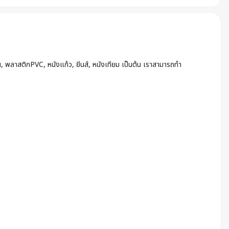
น, พลาสติกPVC, หนังแก้ว, ยีนส์, หนังเทียม เป็นต้น เราสามารถทำ