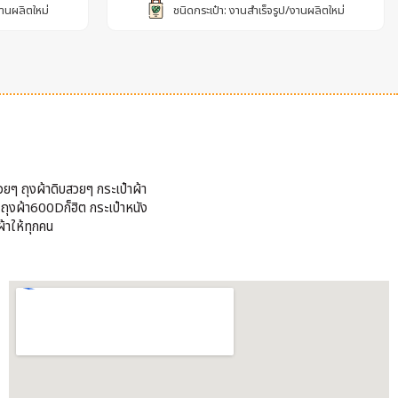
งานผลิตใหม่
ชนิดกระเป๋า: งานสำเร็จรูป/งานผลิตใหม่
วยๆ ถุงผ้าดิบสวยๆ กระเป๋าผ้า
้ ถุงผ้า600Dก็ฮิต กระเป๋าหนัง
้าให้ทุกคน