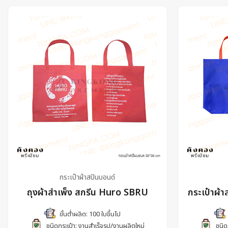
กระเป๋าผ้าสปันบอนด์
ถุงผ้าสำเพ็ง สกรีน Huro SBRU
กระเป๋าผ้า
ขั้นต่ำผลิต: 100 ใบขึ้นไป
ชนิดกระเป๋า: งานสำเร็จรูป/งานผลิตใหม่
ชนิด