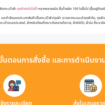
ลิตกระเป๋าผ้า
ถุงผ้าสกรีนโลโก้
หลากหลายชนิด ขั้นต่ำผลิต 100 ใบขึ้นไป (ขึ้นอยู่กับชนิ
และกำลังมองประเภทสินค้าเป็นกระเป๋าผ้า/ถุงผ้า เราอยากจะแนะนำถุงผ้าดิบ, ถุงผ้าแค
ระเป๋าอเนกประสงค์, ผ้าหนังเทียมที่เหมาะกับหลายโอกาส, ผ้า600D, ผ้าร่ม ซึ่งเรามี
ขั้นตอนการสั่งซื้อ และการดำเนินงา
จ้งรายละเอียด
ส่งใบเสนอรา