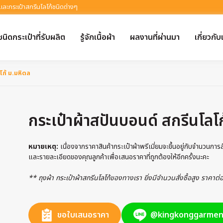
 และกระเป๋าสกรีนโลโก้ชนิดต่างๆ
ชนิดกระเป๋าที่รับผลิต
รู้จักเนื้อผ้า
ผลงานที่ผ่านมา
เกี่ยวกับ
โก้ ม.มหิดล
กระเป๋าผ้าสปันบอนด์ สกรีนโลโ
หมายเหตุ:
เนื่องจากราคาสินค้ากระเป๋าผ้าพรีเมี่ยมจะขึ้นอยู่กับจำนวนกา
และรายละเอียดของคุณลูกค้าเพื่อเสนอราคาที่ถูกต้องให้อีกครั้งนะคะ
** ถุงผ้า กระเป๋าผ้าสกรีนโลโก้ของทางเรา ยิ่งมีจำนวนสั่งซื้อสูง ราคาต
ขอใบเสนอราคา
@kingkonggarmen