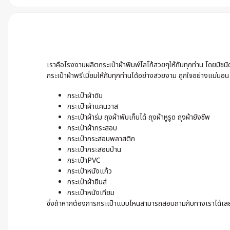
เราคือโรงงานผลิตกระเป๋าผ้าพิมพ์โลโก้สวยๆให้กับทุกท่าน โดยมีช
กระเป๋าผ้าพรีเมี่ยมให้กับทุกท่านได้อย่างสวยงาม ถูกใจอย่างแน่นอน
กระเป๋าผ้าดิบ
กระเป๋าผ้าแคนวาส
กระเป๋าผ้าร่ม ถุงผ้าพับเก็บได้ ถุงผ้าหูรูด ถุงผ้ายังชีพ
กระเป๋าผ้ากระสอบ
กระเป๋ากระสอบพลาสติก
กระเป๋ากระสอบป่าน
กระเป๋าPVC
กระเป๋าหนังแก้ว
กระเป๋าผ้ายีนส์
กระเป๋าหนังเทียม
ซึ่งถ้าหากต้องการกระเป๋าแบบไหนสามารถสอบถามกับทางเราได้เลย เ