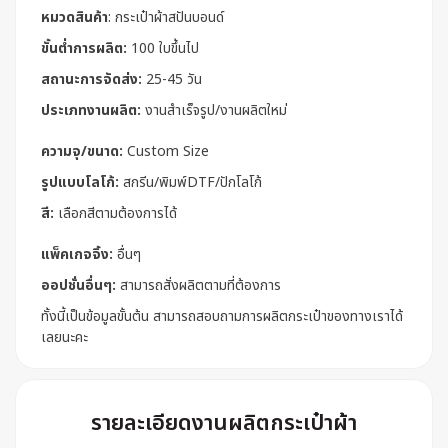
หมวดสินค้า
:
กระเป๋าผ้าสปันบอนด์
ขั้นต่ำการผลิต:
100 ใบขึ้นไป
สถานะการจัดส่ง:
25-45 วัน
ประเภทงานผลิต:
งานสำเร็จรูป/งานผลิตใหม่
ความจุ/ขนาด:
Custom Size
รูปแบบโลโก้:
สกรีน/พิมพ์DTF/ปักโลโก้
สี:
เลือกสีตามต้องการได้
แพ็คเกจจิ้ง:
อื่นๆ
ออปชั่นอื่นๆ:
สามารถสั่งผลิตตามที่ต้องการ
ทั้งนี้เป็นข้อมูลขั้นต้น สามารถสอบถามการผลิตกระเป๋าของทางเราได้
เลยนะคะ
รายละเอียดงานผลิตกระเป๋าผ้า