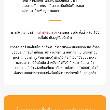
ซึ่งถ้าหากต้องการกระเป๋าแบบไหนสามารถ
สอบถามกับทางเราได้เลย เรายินดีให้บริการและ
ผลิตกระเป๋าเพื่อทุกท่านนะคะ
เราผลิตกระเป๋าผ้า
ถุงผ้าสกรีนโลโก้
หลากหลายชนิด ขั้นต่ำผลิต 100
ใบขึ้นไป (ขึ้นอยู่กับชนิดผ้า)
หากคุณลูกค้ายังไม่มีไอเดียสำหรับการทำของพรีเมี่ยมแจก และกำลัง
มองประเภทสินค้าเป็นกระเป๋าผ้า/ถุงผ้า เราอยากจะแนะนำถุงผ้าดิบ,
ถุงผ้าแคนวาส, ถุงผ้ากระสอบ(คล้าย)อิเกีย ที่เป็นที่นิยมอย่างมาก
และนอกจากนี้ยังมีชนิด ผ้าหนังแก้วPVC ที่เหมาะเป็นกระเป๋า
อเนกประสงค์, ผ้าหนังเทียมที่เหมาะกับหลายโอกาส, ผ้า600D, ผ้าร่ม
ซึ่งเรามีชนิดผ้าหลายแบบที่พร้อมให้บริการทำถุงผ้ากับคุณลูกค้า