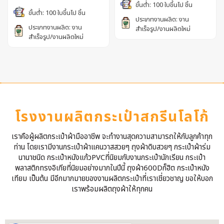
ขั้นต่ำ: 100 ใบขึ้นไป ชิ้น
ขั้นต่ำ: 100 ใบขึ้นไป ชิ้น
ประเภทงานผลิต: งาน
ประเภทงานผลิต: งาน
สำเร็จรูป/งานผลิตใหม่
สำเร็จรูป/งานผลิตใหม่
โรงงานผลิตกระเป๋าสกรีนโลโก้
เราคือผู้ผลิตกระเป๋าผ้ามืออาชีพ จะทำงานสุดความสามารถให้กับลูกค้าทุก
ท่าน โดยเรามีงานกระเป๋าผ้าแคนวาสสวยๆ ถุงผ้าดิบสวยๆ กระเป๋าผ้าร่ม
นานาชนิด กระเป๋าหนังแก้วPVCที่นิยมกับงานกระเป๋านักเรียน กระเป๋า
พลาสติกทรงอิเกียที่นิยมอย่างมากในปีนี้ ถุงผ้า600Dก็ฮิต กระเป๋าหนัง
เทียม เป็นต้น มีอีกมากมายของงานผลิตกระเป๋าที่เราเชี่ยวชาญ ขอให้บอก
เราพร้อมผลิตถุงผ้าให้ทุกคน