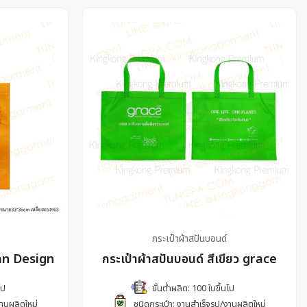
กระเป๋าผ้าสปันบอนด์
ban Design
กระเป๋าผ้าสปันบอนด์ สีเขียว grace
ไป
ขั้นต่ำผลิต: 100 ใบขึ้นไป
งานผลิตใหม่
ชนิดกระเป๋า: งานสำเร็จรูป/งานผลิตใหม่