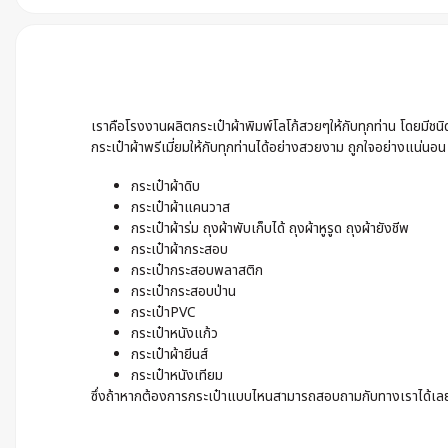
เราคือโรงงานผลิตกระเป๋าผ้าพิมพ์โลโก้สวยๆให้กับทุกท่าน โดยมีช
กระเป๋าผ้าพรีเมี่ยมให้กับทุกท่านได้อย่างสวยงาม ถูกใจอย่างแน่นอน
กระเป๋าผ้าดิบ
กระเป๋าผ้าแคนวาส
กระเป๋าผ้าร่ม ถุงผ้าพับเก็บได้ ถุงผ้าหูรูด ถุงผ้ายังชีพ
กระเป๋าผ้ากระสอบ
กระเป๋ากระสอบพลาสติก
กระเป๋ากระสอบป่าน
กระเป๋าPVC
กระเป๋าหนังแก้ว
กระเป๋าผ้ายีนส์
กระเป๋าหนังเทียม
ซึ่งถ้าหากต้องการกระเป๋าแบบไหนสามารถสอบถามกับทางเราได้เลย เ