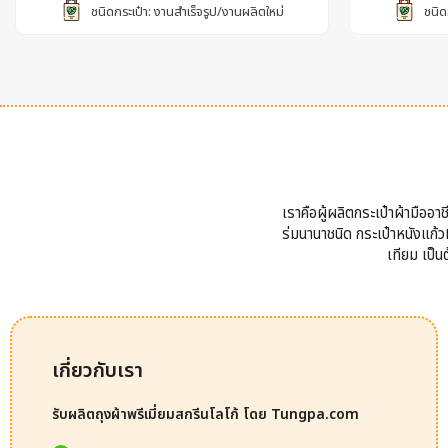
ชนิดกระเป๋า: งานสำเร็จรูป/งานผลิตใหม่
ชนิด
เราคือผู้ผลิตกระเป๋าผ้ามืออ
ร่มนานาชนิด กระเป๋าหนังแก้วP
เทียม เป็
เกี่ยวกับเรา
รับผลิตถุงผ้าพรีเมี่ยมสกรีนโลโก้ โดย Tungpa.com