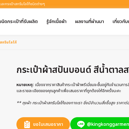
 และกระเป๋าสกรีนโลโก้ชนิดต่างๆ
ชนิดกระเป๋าที่รับผลิต
รู้จักเนื้อผ้า
ผลงานที่ผ่านมา
เกี่ยวกับ
ลสกรีนโลโก้
กระเป๋าผ้าสปันบอนด์ สีน้ำตาลส
หมายเหตุ:
เนื่องจากราคาสินค้ากระเป๋าผ้าพรีเมี่ยมจะขึ้นอยู่กับจำนวนกา
และรายละเอียดของคุณลูกค้าเพื่อเสนอราคาที่ถูกต้องให้อีกครั้งนะคะ
** ถุงผ้า กระเป๋าผ้าสกรีนโลโก้ของทางเรา ยิ่งมีจำนวนสั่งซื้อสูง ราคาต
ขอใบเสนอราคา
@kingkonggarmen