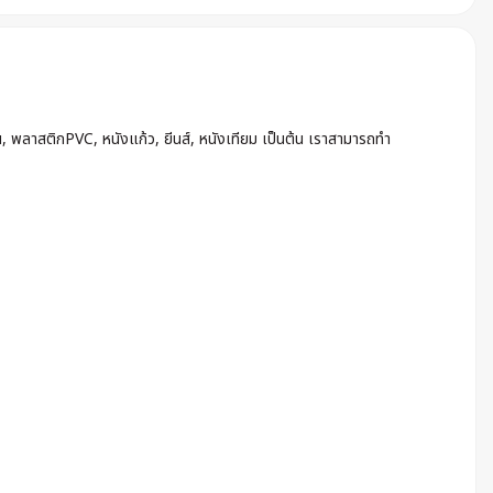
น, พลาสติกPVC, หนังแก้ว, ยีนส์, หนังเทียม เป็นต้น เราสามารถทำ