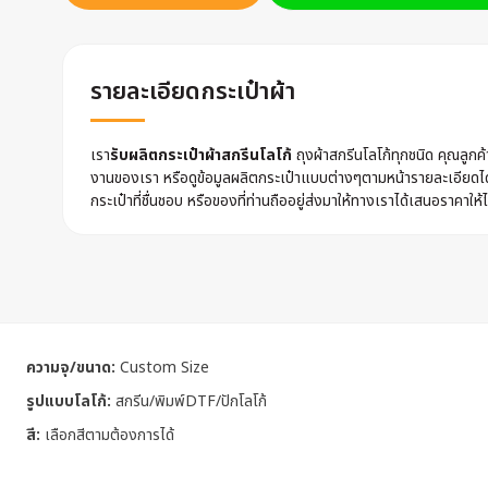
รายละเอียดกระเป๋าผ้า
เรา
รับผลิตกระเป๋าผ้าสกรีนโลโก้
ถุงผ้าสกรีนโลโก้ทุกชนิด คุณลูก
งานของเรา หรือดูข้อมูลผลิตกระเป๋าแบบต่างๆตามหน้ารายละเอียดไ
กระเป๋าที่ชื่นชอบ หรือของที่ท่านถืออยู่ส่งมาให้ทางเราได้เสนอราคาให้ไ
ความจุ/ขนาด:
Custom Size
รูปแบบโลโก้:
สกรีน/พิมพ์DTF/ปักโลโก้
สี:
เลือกสีตามต้องการได้