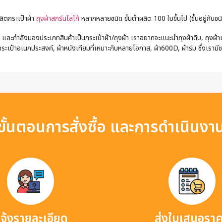
ลิตกระเป๋าผ้า
ถุงผ้าสกรีนโลโก้
หลากหลายชนิด ขั้นต่ำผลิต 100 ใบขึ้นไป (ขึ้นอยู่กับชนิ
และกำลังมองประเภทสินค้าเป็นกระเป๋าผ้า/ถุงผ้า เราอยากจะแนะนำถุงผ้าดิบ, ถุงผ้าแค
ระเป๋าอเนกประสงค์, ผ้าหนังเทียมที่เหมาะกับหลายโอกาส, ผ้า600D, ผ้าร่ม ซึ่งเรามี
ขั้นตอนการสั่งซื้อ และการดำเนินงา
จ้งรายละเอียด
ส่งใบเสนอรา