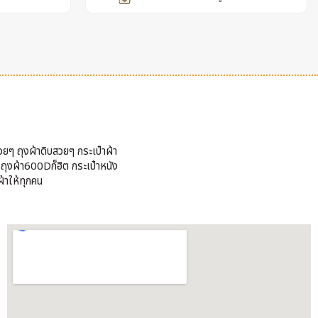
วยๆ ถุงผ้าดิบสวยๆ กระเป๋าผ้า
้ ถุงผ้า600Dก็ฮิต กระเป๋าหนัง
้าให้ทุกคน