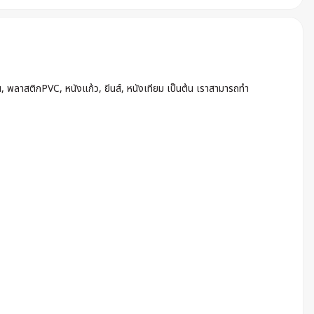
น, พลาสติกPVC, หนังแก้ว, ยีนส์, หนังเทียม เป็นต้น เราสามารถทำ