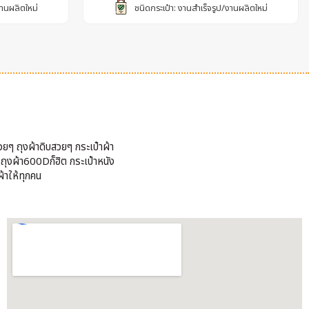
งานผลิตใหม่
ชนิดกระเป๋า: งานสำเร็จรูป/งานผลิตใหม่
วยๆ ถุงผ้าดิบสวยๆ กระเป๋าผ้า
้ ถุงผ้า600Dก็ฮิต กระเป๋าหนัง
้าให้ทุกคน