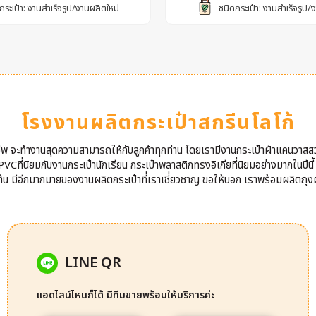
กระเป๋า: งานสำเร็จรูป/งานผลิตใหม่
ชนิดกระเป๋า: งานสำเร็จรูป/
โรงงานผลิตกระเป๋าสกรีนโลโก้
าชีพ จะทำงานสุดความสามารถให้กับลูกค้าทุกท่าน โดยเรามีงานกระเป๋าผ้าแคนวาสส
VCที่นิยมกับงานกระเป๋านักเรียน กระเป๋าพลาสติกทรงอิเกียที่นิยมอย่างมากในปีนี
นต้น มีอีกมากมายของงานผลิตกระเป๋าที่เราเชี่ยวชาญ ขอให้บอก เราพร้อมผลิตถุงผ
LINE QR
แอดไลน์ไหนก็ได้ มีทีมขายพร้อมให้บริการค่ะ