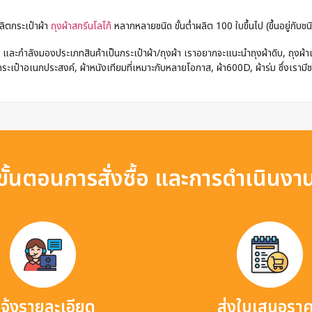
ลิตกระเป๋าผ้า
ถุงผ้าสกรีนโลโก้
หลากหลายชนิด ขั้นต่ำผลิต 100 ใบขึ้นไป (ขึ้นอยู่กับชนิ
และกำลังมองประเภทสินค้าเป็นกระเป๋าผ้า/ถุงผ้า เราอยากจะแนะนำถุงผ้าดิบ, ถุงผ้าแค
ระเป๋าอเนกประสงค์, ผ้าหนังเทียมที่เหมาะกับหลายโอกาส, ผ้า600D, ผ้าร่ม ซึ่งเรามี
ขั้นตอนการสั่งซื้อ และการดำเนินงา
จ้งรายละเอียด
ส่งใบเสนอรา