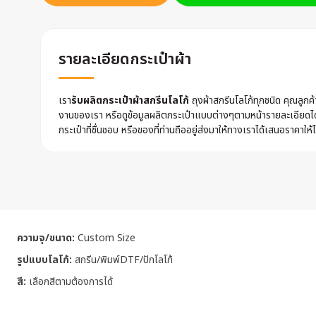
รายละเอียดกระเป๋าผ้า
เรา
รับผลิตกระเป๋าผ้าสกรีนโลโก้
ถุงผ้าสกรีนโลโก้ทุกชนิด คุณลูก
งานของเรา หรือดูข้อมูลผลิตกระเป๋าแบบต่างๆตามหน้ารายละเอียดไ
กระเป๋าที่ชื่นชอบ หรือของที่ท่านถืออยู่ส่งมาให้ทางเราได้เสนอราคาให้ไ
ความจุ/ขนาด:
Custom Size
รูปแบบโลโก้:
สกรีน/พิมพ์DTF/ปักโลโก้
สี:
เลือกสีตามต้องการได้