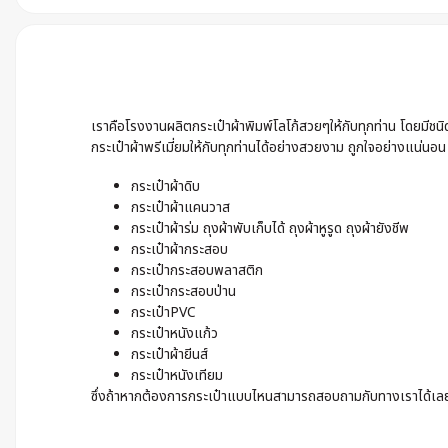
เราคือโรงงานผลิตกระเป๋าผ้าพิมพ์โลโก้สวยๆให้กับทุกท่าน โดยมีช
กระเป๋าผ้าพรีเมี่ยมให้กับทุกท่านได้อย่างสวยงาม ถูกใจอย่างแน่นอน
กระเป๋าผ้าดิบ
กระเป๋าผ้าแคนวาส
กระเป๋าผ้าร่ม ถุงผ้าพับเก็บได้ ถุงผ้าหูรูด ถุงผ้ายังชีพ
กระเป๋าผ้ากระสอบ
กระเป๋ากระสอบพลาสติก
กระเป๋ากระสอบป่าน
กระเป๋าPVC
กระเป๋าหนังแก้ว
กระเป๋าผ้ายีนส์
กระเป๋าหนังเทียม
ซึ่งถ้าหากต้องการกระเป๋าแบบไหนสามารถสอบถามกับทางเราได้เลย เ