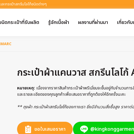
 และกระเป๋าสกรีนโลโก้ชนิดต่างๆ
ชนิดกระเป๋าที่รับผลิต
รู้จักเนื้อผ้า
ผลงานที่ผ่านมา
เกี่ยวกับ
 AMARC
กระเป๋าผ้าแคนวาส สกรีนโลโก
หมายเหตุ:
เนื่องจากราคาสินค้ากระเป๋าผ้าพรีเมี่ยมจะขึ้นอยู่กับจำนวนกา
และรายละเอียดของคุณลูกค้าเพื่อเสนอราคาที่ถูกต้องให้อีกครั้งนะคะ
** ถุงผ้า กระเป๋าผ้าสกรีนโลโก้ของทางเรา ยิ่งมีจำนวนสั่งซื้อสูง ราคาต
ขอใบเสนอราคา
@kingkonggarmen