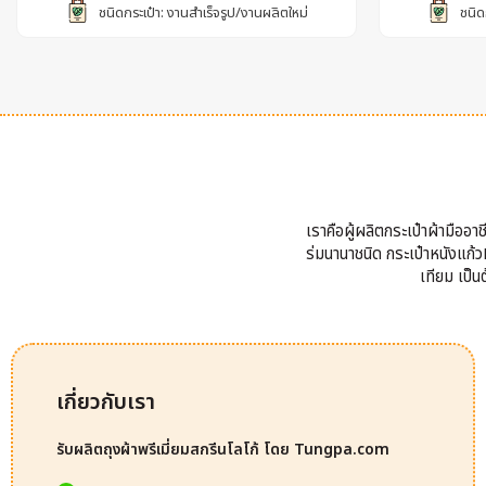
ชนิดกระเป๋า: งานสำเร็จรูป/งานผลิตใหม่
ชนิด
เราคือผู้ผลิตกระเป๋าผ้ามืออ
ร่มนานาชนิด กระเป๋าหนังแก้วP
เทียม เป็
เกี่ยวกับเรา
รับผลิตถุงผ้าพรีเมี่ยมสกรีนโลโก้ โดย Tungpa.com