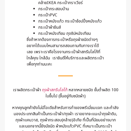
คล้ายIKEA กระเป๋ากราเวียร์
กระเป๋ากระสอบป่าน
กระเป๋าPVC
กระเป๋าหนังแก้ว กระเป๋าช้อปปิ้งหนังแก้ว
กระเป๋าผ้ายีนส์
กระเป๋าหนังเทียม ถุงซิปหนังเทียม
ซึ่งถ้าหากต้องการกระเป๋าหรือถุงผ้าชนิดต่างๆ
อยากได้แบบไหนสามารถสอบถามกับทางเราได้
เลย เพราะเราคือโรงงานกระเป๋าผ้าสกรีนโลโก้ที่
ใกล้คุณ ใกล้ฉัน เรายินดีให้บริการและผลิตกระเป๋า
เพื่อทุกท่านนะคะ
เราผลิตกระเป๋าผ้า
ถุงผ้าสกรีนโลโก้
หลากหลายชนิด ขั้นต่ำผลิต 100
ใบขึ้นไป (ขึ้นอยู่กับชนิดผ้า)
หากคุณลูกค้ายังไม่มีไอเดียสำหรับการทำของพรีเมี่ยมแจก และกำลัง
มองประเภทสินค้าเป็นกระเป๋าผ้า/ถุงผ้า เราอยากจะแนะนำถุงผ้าดิบ,
ถุงผ้าแคนวาส, ถุงผ้ากระสอบ(คล้าย)อิเกีย ที่เป็นที่นิยมอย่างมาก
และนอกจากนี้ยังมีชนิด ผ้าหนังแก้วPVC ที่เหมาะเป็นกระเป๋า