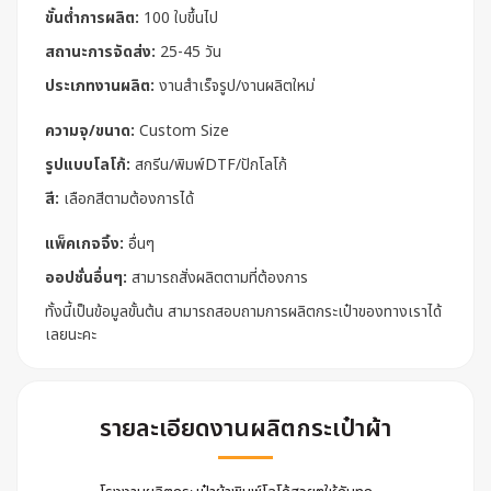
ขั้นต่ำการผลิต:
100 ใบขึ้นไป
สถานะการจัดส่ง:
25-45 วัน
ประเภทงานผลิต:
งานสำเร็จรูป/งานผลิตใหม่
ความจุ/ขนาด:
Custom Size
รูปแบบโลโก้:
สกรีน/พิมพ์DTF/ปักโลโก้
สี:
เลือกสีตามต้องการได้
แพ็คเกจจิ้ง:
อื่นๆ
ออปชั่นอื่นๆ:
สามารถสั่งผลิตตามที่ต้องการ
ทั้งนี้เป็นข้อมูลขั้นต้น สามารถสอบถามการผลิตกระเป๋าของทางเราได้
เลยนะคะ
รายละเอียดงานผลิตกระเป๋าผ้า