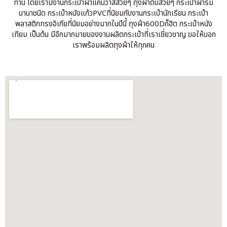
ท่าน โดยเรามีงานกระเป๋าผ้าแคนวาสสวยๆ ถุงผ้าดิบสวยๆ กระเป๋าผ้าร่ม
นานาชนิด กระเป๋าหนังแก้วPVCที่นิยมกับงานกระเป๋านักเรียน กระเป๋า
พลาสติกทรงอิเกียที่นิยมอย่างมากในปีนี้ ถุงผ้า600Dก็ฮิต กระเป๋าหนัง
เทียม เป็นต้น มีอีกมากมายของงานผลิตกระเป๋าที่เราเชี่ยวชาญ ขอให้บอก
เราพร้อมผลิตถุงผ้าให้ทุกคน