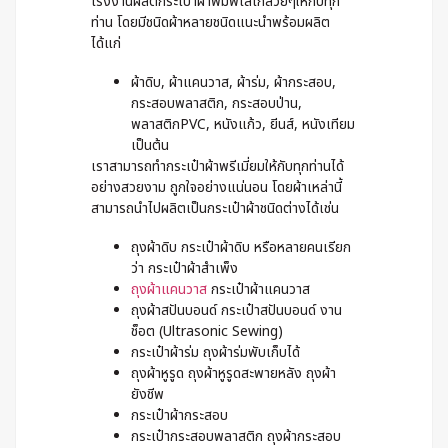
โรงงานผลิตกระเป๋าผ้าพิมพ์โลโก้สวยๆให้กับทุก
ท่าน โดยมีชนิดผ้าหลายชนิดแนะนำพร้อมผลิต
ได้แก่
ผ้าดิบ, ผ้าแคนวาส, ผ้าร่ม, ผ้ากระสอบ,
กระสอบพลาสติก, กระสอบป่าน,
พลาสติกPVC, หนังแก้ว, ยีนส์, หนังเทียม
เป็นต้น
เราสามารถทำกระเป๋าผ้าพรีเมี่ยมให้กับทุกท่านได้
อย่างสวยงาม ถูกใจอย่างแน่นอน โดยผ้าเหล่านี้
สามารถนำไปผลิตเป็นกระเป๋าผ้าชนิดต่างได้เช่น
ถุงผ้าดิบ กระเป๋าผ้าดิบ หรือหลายคนเรียก
ว่า กระเป๋าผ้าสำเพ็ง
ถุงผ้าแคนวาส
กระเป๋าผ้าแคนวาส
ถุงผ้าสปันบอนด์ กระเป๋าสปันบอนด์ งาน
ช็อต (Ultrasonic Sewing)
กระเป๋าผ้าร่ม ถุงผ้าร่มพับเก็บได้
ถุงผ้าหูรูด ถุงผ้าหูรูดสะพายหลัง ถุงผ้า
ยังชีพ
กระเป๋าผ้ากระสอบ
กระเป๋ากระสอบพลาสติก ถุงผ้ากระสอบ