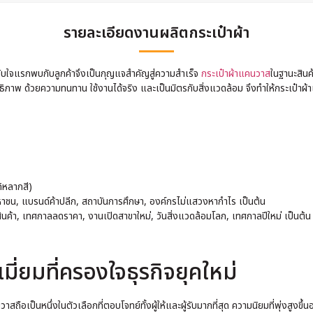
รายละเอียดงานผลิตกระเป๋าผ้า
ะทับใจแรกพบกับลูกค้าจึงเป็นกุญแจสำคัญสู่ความสำเร็จ
กระเป๋าผ้าแคนวาส
ในฐานะสินค
ธิภาพ ด้วยความทนทาน ใช้งานได้จริง และเป็นมิตรกับสิ่งแวดล้อม จึงทำให้กระเป๋
้หลากสี)
าชน, แบรนด์ค้าปลีก, สถาบันการศึกษา, องค์กรไม่แสวงหากำไร เป็นต้น
ค้า, เทศกาลลดราคา, งานเปิดสาขาใหม่, วันสิ่งแวดล้อมโลก, เทศกาลปีใหม่ เป็นต้น
น
มี่ยมที่ครองใจธุรกิจยุคใหม่
คนวาสถือเป็นหนึ่งในตัวเลือกที่ตอบโจทย์ทั้งผู้ให้และผู้รับมากที่สุด ความนิยมที่พุ่งสูง