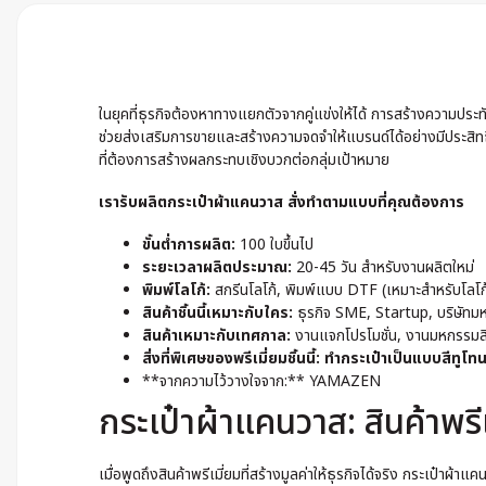
ในยุคที่ธุรกิจต้องหาทางแยกตัวจากคู่แข่งให้ได้ การสร้างความปร
ช่วยส่งเสริมการขายและสร้างความจดจำให้แบรนด์ได้อย่างมีประสิท
ที่ต้องการสร้างผลกระทบเชิงบวกต่อกลุ่มเป้าหมาย
เรารับผลิตกระเป๋าผ้าแคนวาส สั่งทำตามแบบที่คุณต้องการ
ขั้นต่ำการผลิต:
100 ใบขึ้นไป
ระยะเวลาผลิตประมาณ:
20-45 วัน สำหรับงานผลิตใหม่
พิมพ์โลโก้:
สกรีนโลโก้, พิมพ์แบบ DTF (เหมาะสำหรับโลโก
สินค้าชิ้นนี้เหมาะกับใคร:
ธุรกิจ SME, Startup, บริษัทมห
สินค้าเหมาะกับเทศกาล:
งานแจกโปรโมชั่น, งานมหกรรมสิน
สิ่งที่พิเศษของพรีเมี่ยมชิ้นนี้: ทำกระเป๋าเป็นแบบสีทูโท
**จากความไว้วางใจจาก:** YAMAZEN
กระเป๋าผ้าแคนวาส: สินค้าพรีเ
เมื่อพูดถึงสินค้าพรีเมี่ยมที่สร้างมูลค่าให้ธุรกิจได้จริง กระเป๋าผ้าแ