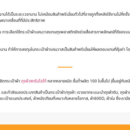
นได้เป็นระยะเวลานาน ไม่เหมือนสินค้าพรีเมี่ยมทั่วไปที่อาจถูกทิ้งหลังใช้งานไม่กี่ครั
ณาเคลื่อนที่ที่มีประสิทธิภาพ
 การเลือกใช้กระเป๋าผ้าแคนวาสแทนถุงพลาสติกยังช่วยสื่อสารภาพลักษณ์ที่ดีของแบรนด์ว
นาน ทำให้การลงทุนในกระเป๋าผ้าแคนวาสเป็นสินค้าพรีเมี่ยมให้ผลตอบแทนที่คุ้มค่า โดย
ลิตกระเป๋าผ้า
ถุงผ้าสกรีนโลโก้
หลากหลายชนิด ขั้นต่ำผลิต 100 ใบขึ้นไป (ขึ้นอยู่กับชนิ
และกำลังมองประเภทสินค้าเป็นกระเป๋าผ้า/ถุงผ้า เราอยากจะแนะนำถุงผ้าดิบ, ถุงผ้าแค
ระเป๋าอเนกประสงค์, ผ้าหนังเทียมที่เหมาะกับหลายโอกาส, ผ้า600D, ผ้าร่ม ซึ่งเรามี