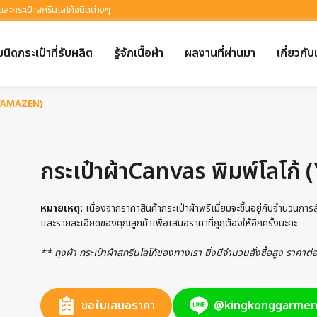
 และกระเป๋าสกรีนโลโก้ชนิดต่างๆ
ชนิดกระเป๋าที่รับผลิต
รู้จักเนื้อผ้า
ผลงานที่ผ่านมา
เกี่ยวกับ
 (YAMAZEN)
กระเป๋าผ้าCanvas พิมพ์โลโก
หมายเหตุ:
เนื่องจากราคาสินค้ากระเป๋าผ้าพรีเมี่ยมจะขึ้นอยู่กับจำนวนกา
และรายละเอียดของคุณลูกค้าเพื่อเสนอราคาที่ถูกต้องให้อีกครั้งนะคะ
** ถุงผ้า กระเป๋าผ้าสกรีนโลโก้ของทางเรา ยิ่งมีจำนวนสั่งซื้อสูง ราคาต
ขอใบเสนอราคา
@kingkonggarmen