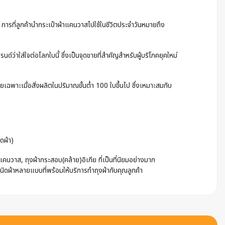
้ง การที่ลูกค้านำกระเป๋าผ้าแคนวาสไปใช้ในชีวิตประจำวันหมายถึง
่าใส่ใจต่อโลกใบนี้ ซึ่งเป็นจุดขายที่สำคัญสำหรับผู้บริโภคยุคใหม่
เฉพาะเมื่อสั่งผลิตในปริมาณขั้นต่ำ 100 ใบขึ้นไป ซึ่งเหมาะสมกับ
ดผ้า)
นวาส, ถุงผ้ากระสอบ(คล้าย)อิเกีย ที่เป็นที่นิยมอย่างมาก
ชนิดผ้าหลายแบบที่พร้อมให้บริการทำถุงผ้ากับคุณลูกค้า