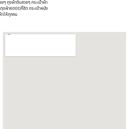
วยๆ ถุงผ้าดิบสวยๆ กระเป๋าผ้า
้ ถุงผ้า600Dก็ฮิต กระเป๋าหนัง
้าให้ทุกคน