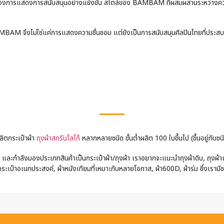
ละต้องการแสดงการสนับสนุนอย่างแข็งขัน สไตล์ของ BAMBAM ที่ผสมผสานระหว่า
M จึงไม่ใช่แค่การแสดงความชื่นชอบ แต่ยังเป็นการสนับสนุนศิลปินไทยที่ประสบค
ลิตกระเป๋าผ้า
ถุงผ้าสกรีนโลโก้
หลากหลายชนิด ขั้นต่ำผลิต 100 ใบขึ้นไป (ขึ้นอยู่กับชนิ
และกำลังมองประเภทสินค้าเป็นกระเป๋าผ้า/ถุงผ้า เราอยากจะแนะนำถุงผ้าดิบ, ถุงผ้าแค
ระเป๋าอเนกประสงค์, ผ้าหนังเทียมที่เหมาะกับหลายโอกาส, ผ้า600D, ผ้าร่ม ซึ่งเรามี