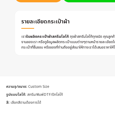
รายละเอียดกระเป๋าผ้า
เรา
รับผลิตกระเป๋าผ้าสกรีนโลโก้
ถุงผ้าสกรีนโลโก้ทุกชนิด คุณลูก
งานของเรา หรือดูข้อมูลผลิตกระเป๋าแบบต่างๆตามหน้ารายละเอียดไ
กระเป๋าที่ชื่นชอบ หรือของที่ท่านถืออยู่ส่งมาให้ทางเราได้เสนอราคาให้ไ
ความจุ/ขนาด:
Custom Size
รูปแบบโลโก้:
สกรีน/พิมพ์DTF/ปักโลโก้
สี:
เลือกสีตามต้องการได้