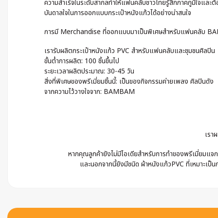
ความสำเร็จในระดับสากลทำให้แฟนคลับชาวไทยรู้สึกภาคภูมิใจแ
บันดาลใจในการออกแบบกระเป๋าหนังแก้วได้อย่างน่าสนใจ
การมี Merchandise ที่ออกแบบมาเป็นพิเศษสำหรับแฟนคลับ BAMBA
เรารับผลิตกระเป๋าหนังแก้ว PVC สำหรับแฟนคลับและชุมชนศิลปิน
ขั้นต่ำการผลิต: 100 ชิ้นขึ้นไป
ระยะเวลาผลิตประมาณ: 30-45 วัน
สิ่งที่พิเศษของพรีเมี่ยมชิ้นนี้: เป็นของกิจกรรมค่ายเพลง ศิลปินดัง
จากความไว้วางใจจาก: BAMBAM
เราผ
หากคุณลูกค้ายังไม่มีไอเดียสำหรับการทำของพรีเมี่ยมแจก 
และนอกจากนี้ยังมีชนิด ผ้าหนังแก้วPVC ที่เหมาะเป็นก