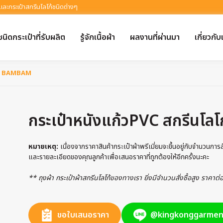
 และกระเป๋าสกรีนโลโก้ชนิดต่างๆ
ชนิดกระเป๋าที่รับผลิต
รู้จักเนื้อผ้า
ผลงานที่ผ่านมา
เกี่ยวกับ
โก้ BAMBAM
กระเป๋าหนังแก้วPVC สกรีนโ
หมายเหตุ:
เนื่องจากราคาสินค้ากระเป๋าผ้าพรีเมี่ยมจะขึ้นอยู่กับจำนวนกา
และรายละเอียดของคุณลูกค้าเพื่อเสนอราคาที่ถูกต้องให้อีกครั้งนะคะ
** ถุงผ้า กระเป๋าผ้าสกรีนโลโก้ของทางเรา ยิ่งมีจำนวนสั่งซื้อสูง ราคาต
ขอใบเสนอราคา
@kingkonggarmen