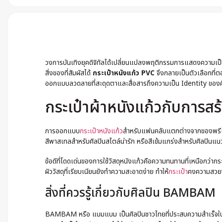
วงการบันเทิงยุคดิจิทัลได้เปลี่ยนแปลงพฤติกรรมการแสดงความเป็
สิ่งของที่สัมผัสได้
กระเป๋าหนังแก้ว PVC
จึงกลายเป็นตัวเลือกที่
ออกแบบลวดลายที่สะดุดตาและสื่อสารถึงความเป็น Identity ของศิ
กระเป๋าผ้าหนังแก้วกับการส
การออกแบบ
กระเป๋าหนังแก้ว
สำหรับแฟนคลับแตกต่างจากของพรีเมี่ย
สีพาสเทลสำหรับศิลปินสไตล์น่ารัก หรือสีเข้มแกร่งสำหรับศิลปิน
ข้อดีที่โดดเด่นของการใช้วัสดุหนังแก้วคือความทนทานที่เหนือกว
ผิววัสดุที่เรียบเนียนยังทำความสะอาดง่าย ทำให้
กระเป๋า
คงความสวยงา
สิ่งที่ควรรู้เกี่ยวกับศิลปิน BAMBAM
BAMBAM หรือ แบมแบม เป็นศิลปินชาวไทยที่ประสบความสำเร็จในว