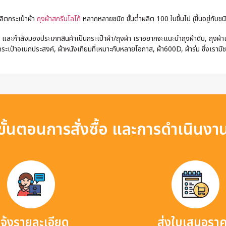
ลิตกระเป๋าผ้า
ถุงผ้าสกรีนโลโก้
หลากหลายชนิด ขั้นต่ำผลิต 100 ใบขึ้นไป (ขึ้นอยู่กับชนิ
และกำลังมองประเภทสินค้าเป็นกระเป๋าผ้า/ถุงผ้า เราอยากจะแนะนำถุงผ้าดิบ, ถุงผ้าแค
ระเป๋าอเนกประสงค์, ผ้าหนังเทียมที่เหมาะกับหลายโอกาส, ผ้า600D, ผ้าร่ม ซึ่งเรามี
ขั้นตอนการสั่งซื้อ และการดำเนินงา
จ้งรายละเอียด
ส่งใบเสนอรา