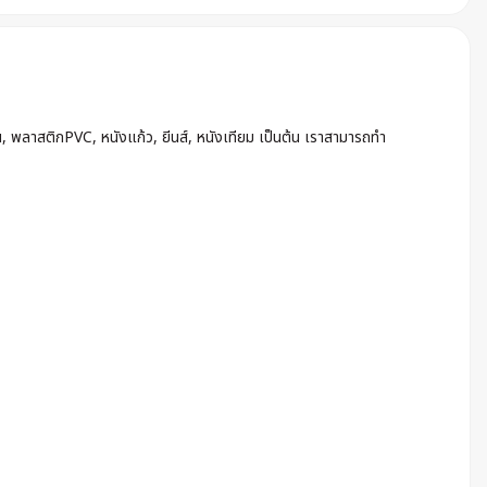
น, พลาสติกPVC, หนังแก้ว, ยีนส์, หนังเทียม เป็นต้น เราสามารถทำ