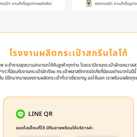
กระเป๋า: งานสำเร็จรูป/งานผลิตใหม่
ชนิดกระเป๋า: งานสำเร็จรูป/
โรงงานผลิตกระเป๋าสกรีนโลโก้
าชีพ จะทำงานสุดความสามารถให้กับลูกค้าทุกท่าน โดยเรามีงานกระเป๋าผ้าแคนวาสส
VCที่นิยมกับงานกระเป๋านักเรียน กระเป๋าพลาสติกทรงอิเกียที่นิยมอย่างมากในปีนี
นต้น มีอีกมากมายของงานผลิตกระเป๋าที่เราเชี่ยวชาญ ขอให้บอก เราพร้อมผลิตถุงผ
LINE QR
แอดไลน์ไหนก็ได้ มีทีมขายพร้อมให้บริการค่ะ