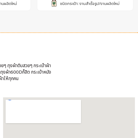
งานผลิตใหม่
ชนิดกระเป๋า: งานสำเร็จรูป/งานผลิตใหม่
วยๆ ถุงผ้าดิบสวยๆ กระเป๋าผ้า
้ ถุงผ้า600Dก็ฮิต กระเป๋าหนัง
้าให้ทุกคน