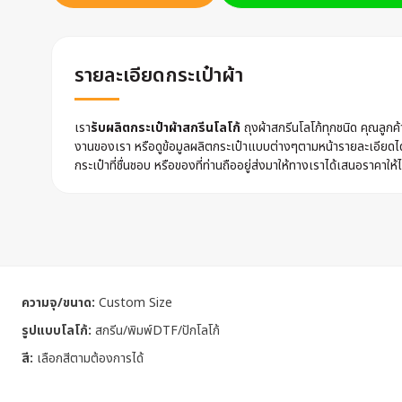
รายละเอียดกระเป๋าผ้า
เรา
รับผลิตกระเป๋าผ้าสกรีนโลโก้
ถุงผ้าสกรีนโลโก้ทุกชนิด คุณลูก
งานของเรา หรือดูข้อมูลผลิตกระเป๋าแบบต่างๆตามหน้ารายละเอียดไ
กระเป๋าที่ชื่นชอบ หรือของที่ท่านถืออยู่ส่งมาให้ทางเราได้เสนอราคาให้ไ
ความจุ/ขนาด:
Custom Size
รูปแบบโลโก้:
สกรีน/พิมพ์DTF/ปักโลโก้
สี:
เลือกสีตามต้องการได้