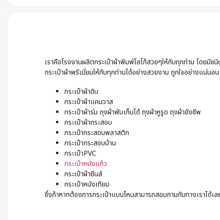
เราคือโรงงานผลิตกระเป๋าผ้าพิมพ์โลโก้สวยๆให้กับทุกท่าน โดยมีช
กระเป๋าผ้าพรีเมี่ยมให้กับทุกท่านได้อย่างสวยงาม ถูกใจอย่างแน่นอน
กระเป๋าผ้าดิบ
กระเป๋าผ้าแคนวาส
กระเป๋าผ้าร่ม ถุงผ้าพับเก็บได้ ถุงผ้าหูรูด ถุงผ้ายังชีพ
กระเป๋าผ้ากระสอบ
กระเป๋ากระสอบพลาสติก
กระเป๋ากระสอบป่าน
กระเป๋าPVC
กระเป๋าหนังแก้ว
กระเป๋าผ้ายีนส์
กระเป๋าหนังเทียม
ซึ่งถ้าหากต้องการกระเป๋าแบบไหนสามารถสอบถามกับทางเราได้เลย เ