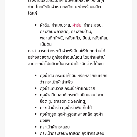
โรงงานผลิตกระเป๋าผ้าพิมพ์โลโก้สวยๆให้กับทุก
ท่าน โดยมีชนิดผ้าหลายชนิดแนะนำพร้อมผลิต
ได้แก่
ผ้าดิบ, ผ้าแคนวาส,
ผ้าร่ม
, ผ้ากระสอบ,
กระสอบพลาสติก, กระสอบป่าน,
พลาสติกPVC, หนังแก้ว, ยีนส์, หนังเทียม
เป็นต้น
เราสามารถทำกระเป๋าผ้าพรีเมี่ยมให้กับทุกท่านได้
อย่างสวยงาม ถูกใจอย่างแน่นอน โดยผ้าเหล่านี้
สามารถนำไปผลิตเป็นกระเป๋าผ้าชนิดต่างได้เช่น
ถุงผ้าดิบ กระเป๋าผ้าดิบ หรือหลายคนเรียก
ว่า กระเป๋าผ้าสำเพ็ง
ถุงผ้าแคนวาส กระเป๋าผ้าแคนวาส
ถุงผ้าสปันบอนด์ กระเป๋าสปันบอนด์ งาน
ช็อต (Ultrasonic Sewing)
กระเป๋าผ้าร่ม ถุงผ้าร่มพับเก็บได้
ถุงผ้าหูรูด ถุงผ้าหูรูดสะพายหลัง ถุงผ้า
ยังชีพ
กระเป๋าผ้ากระสอบ
กระเป๋ากระสอบพลาสติก ถุงผ้ากระสอบ