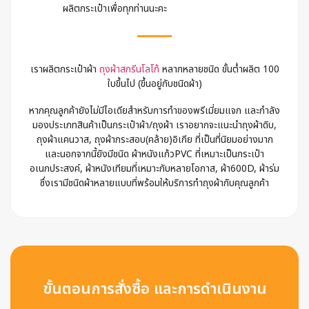
ผลิตกระเป๋าเพื่อทุกท่านนะคะ
เราผลิตกระเป๋าผ้า
ถุงผ้าสกรีนโลโก้
หลากหลายชนิด ขั้นต่ำผลิต 100
ใบขึ้นไป (ขึ้นอยู่กับชนิดผ้า)
หากคุณลูกค้ายังไม่มีไอเดียสำหรับการทำของพรีเมี่ยมแจก และกำลัง
มองประเภทสินค้าเป็นกระเป๋าผ้า/ถุงผ้า เราอยากจะแนะนำถุงผ้าดิบ,
ถุงผ้าแคนวาส, ถุงผ้ากระสอบ(คล้าย)อิเกีย ที่เป็นที่นิยมอย่างมาก
และนอกจากนี้ยังมีชนิด ผ้าหนังแก้วPVC ที่เหมาะเป็นกระเป๋า
อเนกประสงค์, ผ้าหนังเทียมที่เหมาะกับหลายโอกาส, ผ้า600D, ผ้าร่ม
ซึ่งเรามีชนิดผ้าหลายแบบที่พร้อมให้บริการทำถุงผ้ากับคุณลูกค้า
ขั้นตอนการสั่งซื้อ และการดำเนินงาน