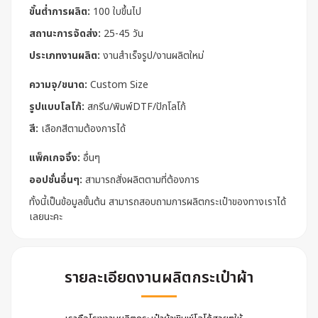
ขั้นต่ำการผลิต:
100 ใบขึ้นไป
สถานะการจัดส่ง:
25-45 วัน
ประเภทงานผลิต:
งานสำเร็จรูป/งานผลิตใหม่
ความจุ/ขนาด:
Custom Size
รูปแบบโลโก้:
สกรีน/พิมพ์DTF/ปักโลโก้
สี:
เลือกสีตามต้องการได้
แพ็คเกจจิ้ง:
อื่นๆ
ออปชั่นอื่นๆ:
สามารถสั่งผลิตตามที่ต้องการ
ทั้งนี้เป็นข้อมูลขั้นต้น สามารถสอบถามการผลิตกระเป๋าของทางเราได้
เลยนะคะ
รายละเอียดงานผลิตกระเป๋าผ้า