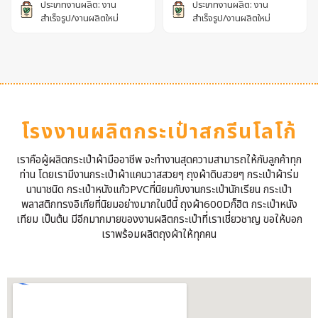
ประเภทงานผลิต: งาน
ประเภทงานผลิต: งาน
สำเร็จรูป/งานผลิตใหม่
สำเร็จรูป/งานผลิตใหม่
โรงงานผลิตกระเป๋าสกรีนโลโก้
เราคือผู้ผลิตกระเป๋าผ้ามืออาชีพ จะทำงานสุดความสามารถให้กับลูกค้าทุก
ท่าน โดยเรามีงานกระเป๋าผ้าแคนวาสสวยๆ ถุงผ้าดิบสวยๆ กระเป๋าผ้าร่ม
นานาชนิด กระเป๋าหนังแก้วPVCที่นิยมกับงานกระเป๋านักเรียน กระเป๋า
พลาสติกทรงอิเกียที่นิยมอย่างมากในปีนี้ ถุงผ้า600Dก็ฮิต กระเป๋าหนัง
เทียม เป็นต้น มีอีกมากมายของงานผลิตกระเป๋าที่เราเชี่ยวชาญ ขอให้บอก
เราพร้อมผลิตถุงผ้าให้ทุกคน