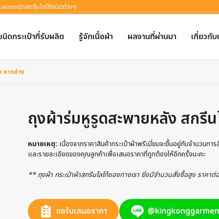
 และกระเป๋าสกรีนโลโก้ชนิดต่างๆ
ชนิดกระเป๋าที่รับผลิต
รู้จักเนื้อผ้า
ผลงานที่ผ่านมา
เกี่ยวกับ
ช การช่าง
ถุงผ้าร่มหูรูดสะพายหลัง สกรีน
หมายเหตุ:
เนื่องจากราคาสินค้ากระเป๋าผ้าพรีเมี่ยมจะขึ้นอยู่กับจำนวนกา
และรายละเอียดของคุณลูกค้าเพื่อเสนอราคาที่ถูกต้องให้อีกครั้งนะคะ
** ถุงผ้า กระเป๋าผ้าสกรีนโลโก้ของทางเรา ยิ่งมีจำนวนสั่งซื้อสูง ราคาต
ขอใบเสนอราคา
@kingkonggarmen