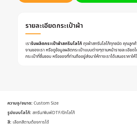
รายละเอียดกระเป๋าผ้า
เรา
รับผลิตกระเป๋าผ้าสกรีนโลโก้
ถุงผ้าสกรีนโลโก้ทุกชนิด คุณลูก
งานของเรา หรือดูข้อมูลผลิตกระเป๋าแบบต่างๆตามหน้ารายละเอียดไ
กระเป๋าที่ชื่นชอบ หรือของที่ท่านถืออยู่ส่งมาให้ทางเราได้เสนอราคาให้ไ
ความจุ/ขนาด:
Custom Size
รูปแบบโลโก้:
สกรีน/พิมพ์DTF/ปักโลโก้
สี:
เลือกสีตามต้องการได้