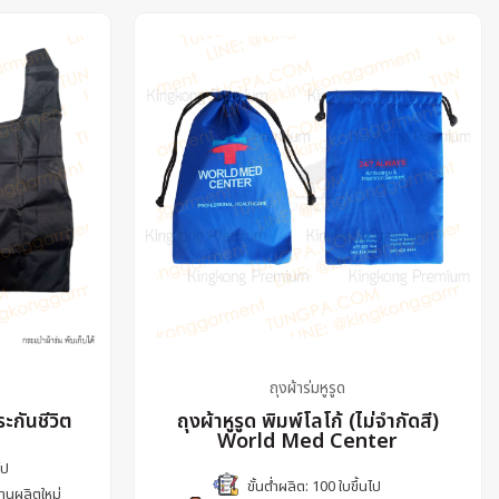
ถุงผ้าร่มหูรูด
ระกันชีวิต
ถุงผ้าหูรูด พิมพ์โลโก้ (ไม่จำกัดสี)
World Med Center
ไป
ขั้นต่ำผลิต: 100 ใบขึ้นไป
งานผลิตใหม่