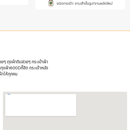
ชนิดกระเป๋า: งานสำเร็จรูป/งานผลิตใหม่
วยๆ ถุงผ้าดิบสวยๆ กระเป๋าผ้า
้ ถุงผ้า600Dก็ฮิต กระเป๋าหนัง
้าให้ทุกคน