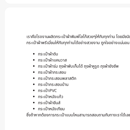
เราคือโรงงานผลิตกระเป๋าผ้าพิมพ์โลโก้สวยๆให้กับทุกท่าน โดยมีช
กระเป๋าผ้าพรีเมี่ยมให้กับทุกท่านได้อย่างสวยงาม ถูกใจอย่างแน่นอน
กระเป๋าผ้าดิบ
กระเป๋าผ้าแคนวาส
กระเป๋าผ้าร่ม ถุงผ้าพับเก็บได้ ถุงผ้าหูรูด ถุงผ้ายังชีพ
กระเป๋าผ้ากระสอบ
กระเป๋ากระสอบพลาสติก
กระเป๋ากระสอบป่าน
กระเป๋าPVC
กระเป๋าหนังแก้ว
กระเป๋าผ้ายีนส์
กระเป๋าหนังเทียม
ซึ่งถ้าหากต้องการกระเป๋าแบบไหนสามารถสอบถามกับทางเราได้เลย เ