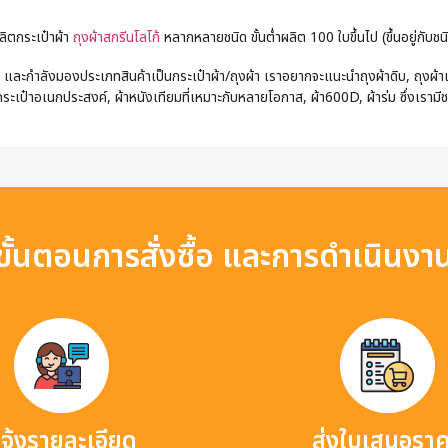
ลิตกระเป๋าผ้า
ถุงผ้าสกรีนโลโก้
หลากหลายชนิด ขั้นต่ำผลิต 100 ใบขึ้นไป (ขึ้นอยู่กับชนิ
และกำลังมองประเภทสินค้าเป็นกระเป๋าผ้า/ถุงผ้า เราอยากจะแนะนำถุงผ้าดิบ, ถุงผ้าแค
ระเป๋าอเนกประสงค์, ผ้าหนังเทียมที่เหมาะกับหลายโอกาส, ผ้า600D, ผ้าร่ม ซึ่งเรามี
ขั้นตอนการสั่งซื้อ และการดำเนินงา
จ้งรายละเอียด
ส่งใบเสนอรา