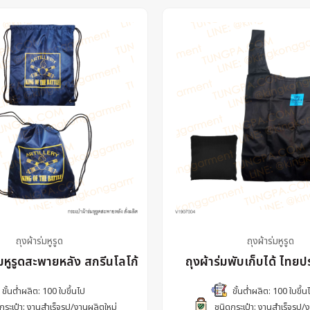
ถุงผ้าร่มหูรูด
ถุงผ้าร่มหูรูด
่มหูรูดสะพายหลัง สกรีนโลโก้
ถุงผ้าร่มพับเก็บได้ ไทยป
ขั้นต่ำผลิต: 100 ใบขึ้นไป
ขั้นต่ำผลิต: 100 ใบขึ้น
กระเป๋า: งานสำเร็จรูป/งานผลิตใหม่
ชนิดกระเป๋า: งานสำเร็จรูป/