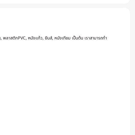
น, พลาสติกPVC, หนังแก้ว, ยีนส์, หนังเทียม เป็นต้น เราสามารถทำ