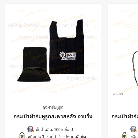
ถุงผ้าร่มหูรูด
กระเป๋าผ้าร่มหูรูดสะพายหลัง งานวิ่ง
กระเป๋าผ้าร
ขั้นต่ำผลิต: 100 ใบขึ้นไป
ชนิดกระเป๋า: งานสำเร็จรูป/งานผลิตใหม่
ชนิด