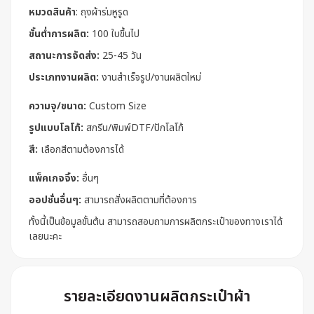
หมวดสินค้า
:
ถุงผ้าร่มหูรูด
ขั้นต่ำการผลิต:
100 ใบขึ้นไป
สถานะการจัดส่ง:
25-45 วัน
ประเภทงานผลิต:
งานสำเร็จรูป/งานผลิตใหม่
ความจุ/ขนาด:
Custom Size
รูปแบบโลโก้:
สกรีน/พิมพ์DTF/ปักโลโก้
สี:
เลือกสีตามต้องการได้
แพ็คเกจจิ้ง:
อื่นๆ
ออปชั่นอื่นๆ:
สามารถสั่งผลิตตามที่ต้องการ
ทั้งนี้เป็นข้อมูลขั้นต้น สามารถสอบถามการผลิตกระเป๋าของทางเราได้
เลยนะคะ
รายละเอียดงานผลิตกระเป๋าผ้า