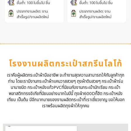
ขั้นต่ำ: 100 ใบขึ้นไป ชิ้น
ขั้นต่ำ: 100 ใบขึ้นไป ชิ้น
ประเภทงานผลิต: งาน
ประเภทงานผลิต: งาน
สำเร็จรูป/งานผลิตใหม่
สำเร็จรูป/งานผลิตใหม่
โรงงานผลิตกระเป๋าสกรีนโลโก้
เราคือผู้ผลิตกระเป๋าผ้ามืออาชีพ จะทำงานสุดความสามารถให้กับลูกค้าทุก
ท่าน โดยเรามีงานกระเป๋าผ้าแคนวาสสวยๆ ถุงผ้าดิบสวยๆ กระเป๋าผ้าร่ม
นานาชนิด กระเป๋าหนังแก้วPVCที่นิยมกับงานกระเป๋านักเรียน กระเป๋า
พลาสติกทรงอิเกียที่นิยมอย่างมากในปีนี้ ถุงผ้า600Dก็ฮิต กระเป๋าหนัง
เทียม เป็นต้น มีอีกมากมายของงานผลิตกระเป๋าที่เราเชี่ยวชาญ ขอให้บอก
เราพร้อมผลิตถุงผ้าให้ทุกคน