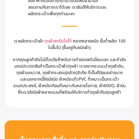
ซึ่งถ้าหากต้องการกระเป๋าแบบไหนสามารถ
สอบถามกับทางเราได้เลย เรายินดีให้บริการและ
ผลิตกระเป๋าเพื่อทุกท่านนะคะ
เราผลิตกระเป๋าผ้า
ถุงผ้าสกรีนโลโก้
หลากหลายชนิด ขั้นต่ำผลิต 100
ใบขึ้นไป (ขึ้นอยู่กับชนิดผ้า)
หากคุณลูกค้ายังไม่มีไอเดียสำหรับการทำของพรีเมี่ยมแจก และกำลัง
มองประเภทสินค้าเป็นกระเป๋าผ้า/ถุงผ้า เราอยากจะแนะนำถุงผ้าดิบ,
ถุงผ้าแคนวาส, ถุงผ้ากระสอบ(คล้าย)อิเกีย ที่เป็นที่นิยมอย่างมาก
และนอกจากนี้ยังมีชนิด ผ้าหนังแก้วPVC ที่เหมาะเป็นกระเป๋า
อเนกประสงค์, ผ้าหนังเทียมที่เหมาะกับหลายโอกาส, ผ้า600D, ผ้าร่ม
ซึ่งเรามีชนิดผ้าหลายแบบที่พร้อมให้บริการทำถุงผ้ากับคุณลูกค้า