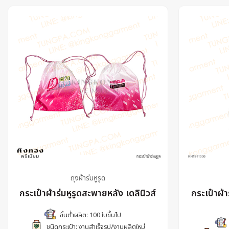
ถุงผ้าร่มหูรูด
กระเป๋าผ้าร่มหูรูดสะพายหลัง เดลินิวส์
กระเป๋าผ้า
ขั้นต่ำผลิต: 100 ใบขึ้นไป
ชนิดกระเป๋า: งานสำเร็จรูป/งานผลิตใหม่