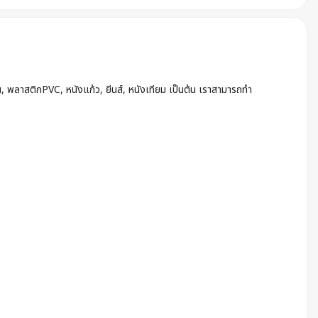
น, พลาสติกPVC, หนังแก้ว, ยีนส์, หนังเทียม เป็นต้น เราสามารถทำ