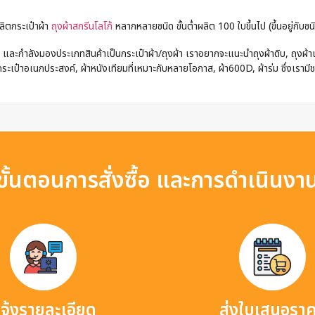
ลิตกระเป๋าผ้า
ถุงผ้าสกรีนโลโก้
หลากหลายชนิด ขั้นต่ำผลิต 100 ใบขึ้นไป (ขึ้นอยู่กับชนิ
และกำลังมองประเภทสินค้าเป็นกระเป๋าผ้า/ถุงผ้า เราอยากจะแนะนำถุงผ้าดิบ, ถุงผ้าแค
ระเป๋าอเนกประสงค์, ผ้าหนังเทียมที่เหมาะกับหลายโอกาส, ผ้า600D, ผ้าร่ม ซึ่งเรามี
ขั้นตอนการสั่งซื้อ และการดำเนินงา
จ้งรายละเอียด
ส่งใบเสนอรา