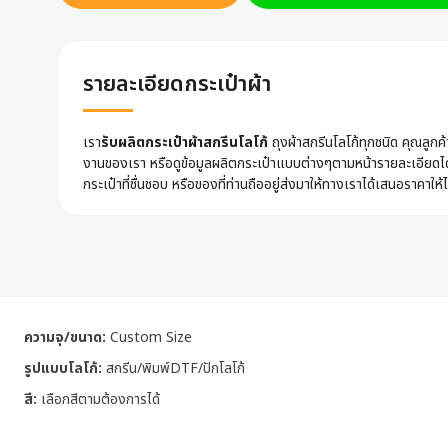
รายละเอียดกระเป๋าผ้า
เรา
รับผลิตกระเป๋าผ้าสกรีนโลโก้
ถุงผ้าสกรีนโลโก้ทุกชนิด คุณลูก
งานของเรา หรือดูข้อมูลผลิตกระเป๋าแบบต่างๆตามหน้ารายละเอียดไ
กระเป๋าที่ชื่นชอบ หรือของที่ท่านถืออยู่ส่งมาให้ทางเราได้เสนอราคาให้ไ
ความจุ/ขนาด:
Custom Size
รูปแบบโลโก้:
สกรีน/พิมพ์DTF/ปักโลโก้
สี:
เลือกสีตามต้องการได้