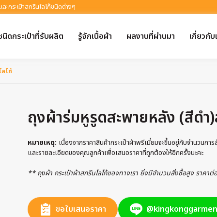
 และกระเป๋าสกรีนโลโก้ชนิดต่างๆ
ชนิดกระเป๋าที่รับผลิต
รู้จักเนื้อผ้า
ผลงานที่ผ่านมา
เกี่ยวกับ
โลโก้
ถุงผ้าร่มหูรูดสะพายหลัง (สีดำ)
หมายเหตุ:
เนื่องจากราคาสินค้ากระเป๋าผ้าพรีเมี่ยมจะขึ้นอยู่กับจำนวนกา
และรายละเอียดของคุณลูกค้าเพื่อเสนอราคาที่ถูกต้องให้อีกครั้งนะคะ
** ถุงผ้า กระเป๋าผ้าสกรีนโลโก้ของทางเรา ยิ่งมีจำนวนสั่งซื้อสูง ราคาต
ขอใบเสนอราคา
@kingkonggarmen