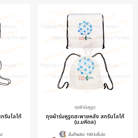
ถุงผ้าร่มหูรูด
สกรีนโลโก้
ถุงผ้าร่มหูรูดสะพายหลัง สกรีนโลโก้
(ม.มหิดล)
ไป
ขั้นต่ำผลิต: 100 ใบขึ้นไป