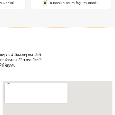
งานผลิตใหม่
ชนิดกระเป๋า: งานสำเร็จรูป/งานผลิตใหม่
วยๆ ถุงผ้าดิบสวยๆ กระเป๋าผ้า
้ ถุงผ้า600Dก็ฮิต กระเป๋าหนัง
้าให้ทุกคน