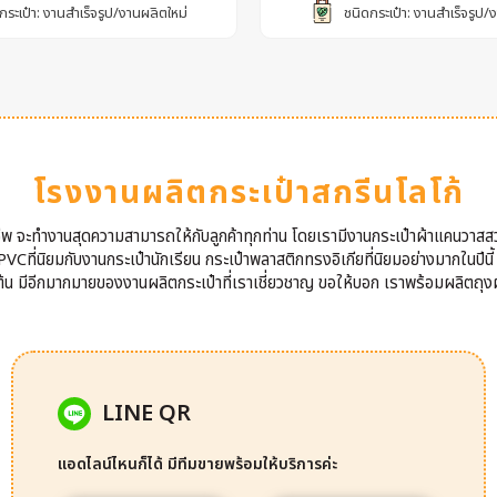
กระเป๋า: งานสำเร็จรูป/งานผลิตใหม่
ชนิดกระเป๋า: งานสำเร็จรูป/
โรงงานผลิตกระเป๋าสกรีนโลโก้
าชีพ จะทำงานสุดความสามารถให้กับลูกค้าทุกท่าน โดยเรามีงานกระเป๋าผ้าแคนวาสส
VCที่นิยมกับงานกระเป๋านักเรียน กระเป๋าพลาสติกทรงอิเกียที่นิยมอย่างมากในปีนี
นต้น มีอีกมากมายของงานผลิตกระเป๋าที่เราเชี่ยวชาญ ขอให้บอก เราพร้อมผลิตถุงผ
LINE QR
แอดไลน์ไหนก็ได้ มีทีมขายพร้อมให้บริการค่ะ