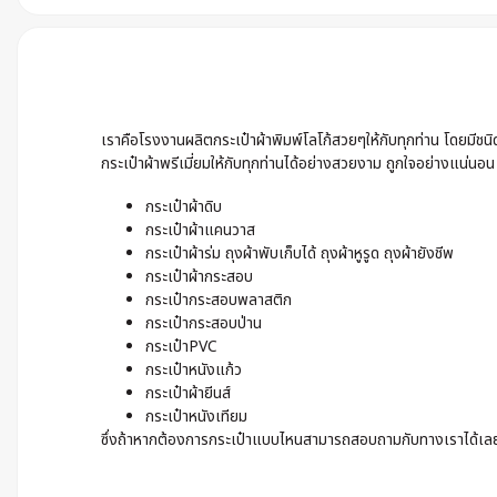
เราคือโรงงานผลิตกระเป๋าผ้าพิมพ์โลโก้สวยๆให้กับทุกท่าน โดยมีช
กระเป๋าผ้าพรีเมี่ยมให้กับทุกท่านได้อย่างสวยงาม ถูกใจอย่างแน่นอน
กระเป๋าผ้าดิบ
กระเป๋าผ้าแคนวาส
กระเป๋าผ้าร่ม ถุงผ้าพับเก็บได้ ถุงผ้าหูรูด ถุงผ้ายังชีพ
กระเป๋าผ้ากระสอบ
กระเป๋ากระสอบพลาสติก
กระเป๋ากระสอบป่าน
กระเป๋าPVC
กระเป๋าหนังแก้ว
กระเป๋าผ้ายีนส์
กระเป๋าหนังเทียม
ซึ่งถ้าหากต้องการกระเป๋าแบบไหนสามารถสอบถามกับทางเราได้เลย เ