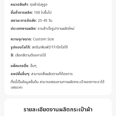
หมวดสินค้า
:
ถุงผ้าร่มหูรูด
ขั้นต่ำการผลิต:
100 ใบขึ้นไป
สถานะการจัดส่ง:
25-45 วัน
ประเภทงานผลิต:
งานสำเร็จรูป/งานผลิตใหม่
ความจุ/ขนาด:
Custom Size
รูปแบบโลโก้:
สกรีน/พิมพ์DTF/ปักโลโก้
สี:
เลือกสีตามต้องการได้
แพ็คเกจจิ้ง:
อื่นๆ
ออปชั่นอื่นๆ:
สามารถสั่งผลิตตามที่ต้องการ
ทั้งนี้เป็นข้อมูลขั้นต้น สามารถสอบถามการผลิตกระเป๋าของทางเราได้
เลยนะคะ
รายละเอียดงานผลิตกระเป๋าผ้า