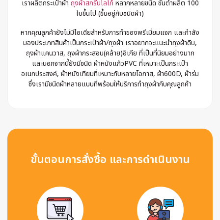
เราผลิตกระเป๋าผ้า
ถุงผ้าสกรีนโลโก้
หลากหลายชนิด ขั้นต่ำผลิต 100
ใบขึ้นไป (ขึ้นอยู่กับชนิดผ้า)
หากคุณลูกค้ายังไม่มีไอเดียสำหรับการทำของพรีเมี่ยมแจก และกำลัง
มองประเภทสินค้าเป็นกระเป๋าผ้า/ถุงผ้า เราอยากจะแนะนำถุงผ้าดิบ,
ถุงผ้าแคนวาส, ถุงผ้ากระสอบ(คล้าย)อิเกีย ที่เป็นที่นิยมอย่างมาก
และนอกจากนี้ยังมีชนิด ผ้าหนังแก้วPVC ที่เหมาะเป็นกระเป๋า
อเนกประสงค์, ผ้าหนังเทียมที่เหมาะกับหลายโอกาส, ผ้า600D, ผ้าร่ม
ซึ่งเรามีชนิดผ้าหลายแบบที่พร้อมให้บริการทำถุงผ้ากับคุณลูกค้า
ขั้นตอนการสั่งซื้อ และการดำเนินงาน