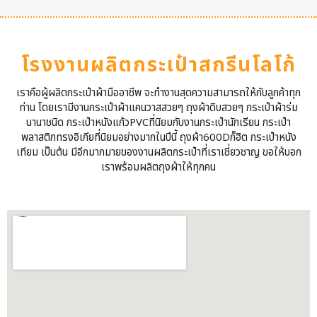
โรงงานผลิตกระเป๋าสกรีนโลโก้
เราคือผู้ผลิตกระเป๋าผ้ามืออาชีพ จะทำงานสุดความสามารถให้กับลูกค้าทุก
ท่าน โดยเรามีงานกระเป๋าผ้าแคนวาสสวยๆ ถุงผ้าดิบสวยๆ กระเป๋าผ้าร่ม
นานาชนิด กระเป๋าหนังแก้วPVCที่นิยมกับงานกระเป๋านักเรียน กระเป๋า
พลาสติกทรงอิเกียที่นิยมอย่างมากในปีนี้ ถุงผ้า600Dก็ฮิต กระเป๋าหนัง
เทียม เป็นต้น มีอีกมากมายของงานผลิตกระเป๋าที่เราเชี่ยวชาญ ขอให้บอก
เราพร้อมผลิตถุงผ้าให้ทุกคน