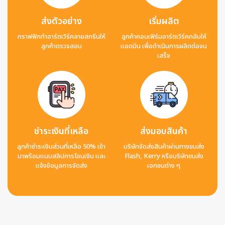
ส่งตัวอย่าง
เริ่มผลิต
กราฟฟิกทำอาร์ตเวิร์คลายสกรีนให้
ลูกค้าคอนเฟิร์มอาร์ตเวิร์คกลับให้
ลูกค้าตรวจสอบ
แอดมิน เพื่อดำเนินการผลิตต่อจน
เสร็จ
ชำระเงินที่เหลือ
ส่งมอบสินค้า
ลูกค้าชำระเงินส่วนที่เหลือ 50% เข้า
บริษัทจัดส่งสินค้าผ่านทางขนส่ง
มาพร้อมแนบสลิปการโอนเงิน และ
Flash, Kerry หรือบริษัทขนส่ง
แจ้งข้อมูลการจัดส่ง
เอกชนต่าง ๆ