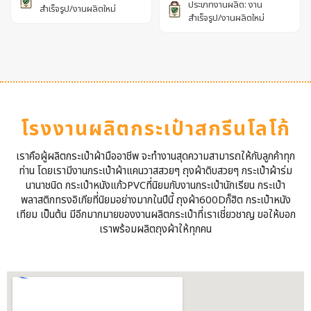
ประเภทงานผลิต: งาน
สำเร็จรูป/งานผลิตใหม่
สำเร็จรูป/งานผลิตใหม่
โรงงานผลิตกระเป๋าสกรีนโลโก้
เราคือผู้ผลิตกระเป๋าผ้ามืออาชีพ จะทำงานสุดความสามารถให้กับลูกค้าทุก
ท่าน โดยเรามีงานกระเป๋าผ้าแคนวาสสวยๆ ถุงผ้าดิบสวยๆ กระเป๋าผ้าร่ม
นานาชนิด กระเป๋าหนังแก้วPVCที่นิยมกับงานกระเป๋านักเรียน กระเป๋า
พลาสติกทรงอิเกียที่นิยมอย่างมากในปีนี้ ถุงผ้า600Dก็ฮิต กระเป๋าหนัง
เทียม เป็นต้น มีอีกมากมายของงานผลิตกระเป๋าที่เราเชี่ยวชาญ ขอให้บอก
เราพร้อมผลิตถุงผ้าให้ทุกคน