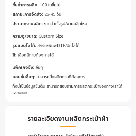
ขั้นต่ำการผลิต:
100 ใบขึ้นไป
สถานะการจัดส่ง:
25-45 วัน
ประเภทงานผลิต:
งานสำเร็จรูป/งานผลิตใหม่
ความจุ/ขนาด:
Custom Size
รูปแบบโลโก้:
สกรีน/พิมพ์DTF/ปักโลโก้
สี:
เลือกสีตามต้องการได้
แพ็คเกจจิ้ง:
อื่นๆ
ออปชั่นอื่นๆ:
สามารถสั่งผลิตตามที่ต้องการ
ทั้งนี้เป็นข้อมูลขั้นต้น สามารถสอบถามการผลิตกระเป๋าของทางเราได้
เลยนะคะ
รายละเอียดงานผลิตกระเป๋าผ้า