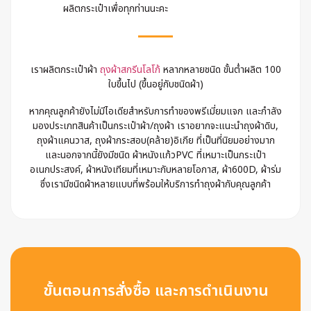
ผลิตกระเป๋าเพื่อทุกท่านนะคะ
เราผลิตกระเป๋าผ้า
ถุงผ้าสกรีนโลโก้
หลากหลายชนิด ขั้นต่ำผลิต 100
ใบขึ้นไป (ขึ้นอยู่กับชนิดผ้า)
หากคุณลูกค้ายังไม่มีไอเดียสำหรับการทำของพรีเมี่ยมแจก และกำลัง
มองประเภทสินค้าเป็นกระเป๋าผ้า/ถุงผ้า เราอยากจะแนะนำถุงผ้าดิบ,
ถุงผ้าแคนวาส, ถุงผ้ากระสอบ(คล้าย)อิเกีย ที่เป็นที่นิยมอย่างมาก
และนอกจากนี้ยังมีชนิด ผ้าหนังแก้วPVC ที่เหมาะเป็นกระเป๋า
อเนกประสงค์, ผ้าหนังเทียมที่เหมาะกับหลายโอกาส, ผ้า600D, ผ้าร่ม
ซึ่งเรามีชนิดผ้าหลายแบบที่พร้อมให้บริการทำถุงผ้ากับคุณลูกค้า
ขั้นตอนการสั่งซื้อ และการดำเนินงาน