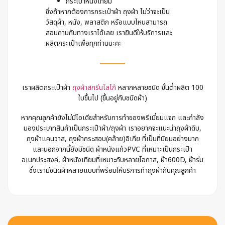
กระเป๋าหนังเทียม
ซึ่งถ้าหากต้องการกระเป๋าผ้า ถุงผ้า ไม่ว่าจะเป็น
วัสดุผ้า, หนัง, พลาสติก หรือแบบไหนสามารถ
สอบถามกับทางเราได้เลย เรายินดีให้บริการและ
ผลิตกระเป๋าเพื่อทุกท่านนะคะ
เราผลิตกระเป๋าผ้า
ถุงผ้าสกรีนโลโก้
หลากหลายชนิด ขั้นต่ำผลิต 100
ใบขึ้นไป (ขึ้นอยู่กับชนิดผ้า)
หากคุณลูกค้ายังไม่มีไอเดียสำหรับการทำของพรีเมี่ยมแจก และกำลัง
มองประเภทสินค้าเป็นกระเป๋าผ้า/ถุงผ้า เราอยากจะแนะนำถุงผ้าดิบ,
ถุงผ้าแคนวาส, ถุงผ้ากระสอบ(คล้าย)อิเกีย ที่เป็นที่นิยมอย่างมาก
และนอกจากนี้ยังมีชนิด ผ้าหนังแก้วPVC ที่เหมาะเป็นกระเป๋า
อเนกประสงค์, ผ้าหนังเทียมที่เหมาะกับหลายโอกาส, ผ้า600D, ผ้าร่ม
ซึ่งเรามีชนิดผ้าหลายแบบที่พร้อมให้บริการทำถุงผ้ากับคุณลูกค้า