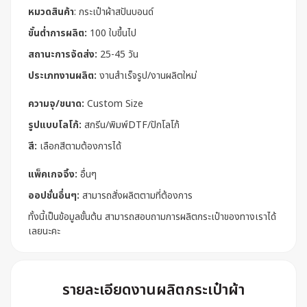
หมวดสินค้า
:
กระเป๋าผ้าสปันบอนด์
ขั้นต่ำการผลิต:
100 ใบขึ้นไป
สถานะการจัดส่ง:
25-45 วัน
ประเภทงานผลิต:
งานสำเร็จรูป/งานผลิตใหม่
ความจุ/ขนาด:
Custom Size
รูปแบบโลโก้:
สกรีน/พิมพ์DTF/ปักโลโก้
สี:
เลือกสีตามต้องการได้
แพ็คเกจจิ้ง:
อื่นๆ
ออปชั่นอื่นๆ:
สามารถสั่งผลิตตามที่ต้องการ
ทั้งนี้เป็นข้อมูลขั้นต้น สามารถสอบถามการผลิตกระเป๋าของทางเราได้
เลยนะคะ
รายละเอียดงานผลิตกระเป๋าผ้า