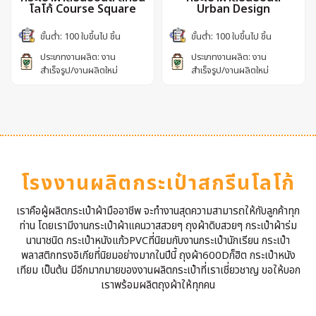
โลโก้ Course Square
Urban Design
ขั้นต่ำ: 100 ใบขึ้นไป ชิ้น
ขั้นต่ำ: 100 ใบขึ้นไป ชิ้น
ประเภทงานผลิต: งาน
ประเภทงานผลิต: งาน
สำเร็จรูป/งานผลิตใหม่
สำเร็จรูป/งานผลิตใหม่
โรงงานผลิตกระเป๋าสกรีนโลโก้
เราคือผู้ผลิตกระเป๋าผ้ามืออาชีพ จะทำงานสุดความสามารถให้กับลูกค้าทุก
ท่าน โดยเรามีงานกระเป๋าผ้าแคนวาสสวยๆ ถุงผ้าดิบสวยๆ กระเป๋าผ้าร่ม
นานาชนิด กระเป๋าหนังแก้วPVCที่นิยมกับงานกระเป๋านักเรียน กระเป๋า
พลาสติกทรงอิเกียที่นิยมอย่างมากในปีนี้ ถุงผ้า600Dก็ฮิต กระเป๋าหนัง
เทียม เป็นต้น มีอีกมากมายของงานผลิตกระเป๋าที่เราเชี่ยวชาญ ขอให้บอก
เราพร้อมผลิตถุงผ้าให้ทุกคน