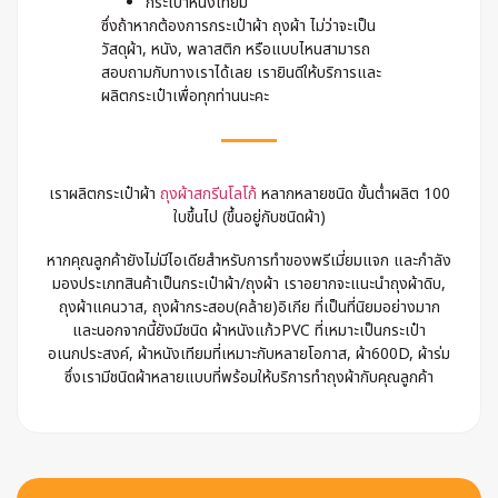
กระเป๋าหนังเทียม
ซึ่งถ้าหากต้องการกระเป๋าผ้า ถุงผ้า ไม่ว่าจะเป็น
วัสดุผ้า, หนัง, พลาสติก หรือแบบไหนสามารถ
สอบถามกับทางเราได้เลย เรายินดีให้บริการและ
ผลิตกระเป๋าเพื่อทุกท่านนะคะ
เราผลิตกระเป๋าผ้า
ถุงผ้าสกรีนโลโก้
หลากหลายชนิด ขั้นต่ำผลิต 100
ใบขึ้นไป (ขึ้นอยู่กับชนิดผ้า)
หากคุณลูกค้ายังไม่มีไอเดียสำหรับการทำของพรีเมี่ยมแจก และกำลัง
มองประเภทสินค้าเป็นกระเป๋าผ้า/ถุงผ้า เราอยากจะแนะนำถุงผ้าดิบ,
ถุงผ้าแคนวาส, ถุงผ้ากระสอบ(คล้าย)อิเกีย ที่เป็นที่นิยมอย่างมาก
และนอกจากนี้ยังมีชนิด ผ้าหนังแก้วPVC ที่เหมาะเป็นกระเป๋า
อเนกประสงค์, ผ้าหนังเทียมที่เหมาะกับหลายโอกาส, ผ้า600D, ผ้าร่ม
ซึ่งเรามีชนิดผ้าหลายแบบที่พร้อมให้บริการทำถุงผ้ากับคุณลูกค้า