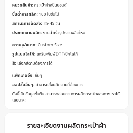
หมวดสินค้า
:
กระเป๋าผ้าสปันบอนด์
ขั้นต่ำการผลิต:
100 ใบขึ้นไป
สถานะการจัดส่ง:
25-45 วัน
ประเภทงานผลิต:
งานสำเร็จรูป/งานผลิตใหม่
ความจุ/ขนาด:
Custom Size
รูปแบบโลโก้:
สกรีน/พิมพ์DTF/ปักโลโก้
สี:
เลือกสีตามต้องการได้
แพ็คเกจจิ้ง:
อื่นๆ
ออปชั่นอื่นๆ:
สามารถสั่งผลิตตามที่ต้องการ
ทั้งนี้เป็นข้อมูลขั้นต้น สามารถสอบถามการผลิตกระเป๋าของทางเราได้
เลยนะคะ
รายละเอียดงานผลิตกระเป๋าผ้า