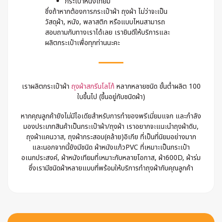
กระเป๋าหนังเทียม
ซึ่งถ้าหากต้องการกระเป๋าผ้า ถุงผ้า ไม่ว่าจะเป็น
วัสดุผ้า, หนัง, พลาสติก หรือแบบไหนสามารถ
สอบถามกับทางเราได้เลย เรายินดีให้บริการและ
ผลิตกระเป๋าเพื่อทุกท่านนะคะ
เราผลิตกระเป๋าผ้า
ถุงผ้าสกรีนโลโก้
หลากหลายชนิด ขั้นต่ำผลิต 100
ใบขึ้นไป (ขึ้นอยู่กับชนิดผ้า)
หากคุณลูกค้ายังไม่มีไอเดียสำหรับการทำของพรีเมี่ยมแจก และกำลัง
มองประเภทสินค้าเป็นกระเป๋าผ้า/ถุงผ้า เราอยากจะแนะนำถุงผ้าดิบ,
ถุงผ้าแคนวาส, ถุงผ้ากระสอบ(คล้าย)อิเกีย ที่เป็นที่นิยมอย่างมาก
และนอกจากนี้ยังมีชนิด ผ้าหนังแก้วPVC ที่เหมาะเป็นกระเป๋า
อเนกประสงค์, ผ้าหนังเทียมที่เหมาะกับหลายโอกาส, ผ้า600D, ผ้าร่ม
ซึ่งเรามีชนิดผ้าหลายแบบที่พร้อมให้บริการทำถุงผ้ากับคุณลูกค้า