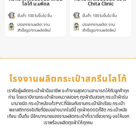
โลโก้ ม.มหิดล
Chita Clinic
ขั้นต่ำ: 100 ใบขึ้นไป ชิ้น
ขั้นต่ำ: 100 ใบขึ้นไป ชิ้น
ประเภทงานผลิต: งาน
ประเภทงานผลิต: งาน
สำเร็จรูป/งานผลิตใหม่
สำเร็จรูป/งานผลิตใหม่
โรงงานผลิตกระเป๋าสกรีนโลโก้
เราคือผู้ผลิตกระเป๋าผ้ามืออาชีพ จะทำงานสุดความสามารถให้กับลูกค้าทุก
ท่าน โดยเรามีงานกระเป๋าผ้าแคนวาสสวยๆ ถุงผ้าดิบสวยๆ กระเป๋าผ้าร่ม
นานาชนิด กระเป๋าหนังแก้วPVCที่นิยมกับงานกระเป๋านักเรียน กระเป๋า
พลาสติกทรงอิเกียที่นิยมอย่างมากในปีนี้ ถุงผ้า600Dก็ฮิต กระเป๋าหนัง
เทียม เป็นต้น มีอีกมากมายของงานผลิตกระเป๋าที่เราเชี่ยวชาญ ขอให้บอก
เราพร้อมผลิตถุงผ้าให้ทุกคน