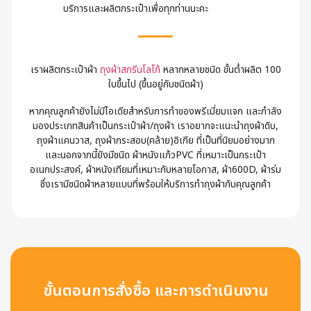
บริการและผลิตกระเป๋าเพื่อทุกท่านนะคะ
เราผลิตกระเป๋าผ้า
ถุงผ้าสกรีนโลโก้
หลากหลายชนิด ขั้นต่ำผลิต 100
ใบขึ้นไป (ขึ้นอยู่กับชนิดผ้า)
หากคุณลูกค้ายังไม่มีไอเดียสำหรับการทำของพรีเมี่ยมแจก และกำลัง
มองประเภทสินค้าเป็นกระเป๋าผ้า/ถุงผ้า เราอยากจะแนะนำถุงผ้าดิบ,
ถุงผ้าแคนวาส, ถุงผ้ากระสอบ(คล้าย)อิเกีย ที่เป็นที่นิยมอย่างมาก
และนอกจากนี้ยังมีชนิด ผ้าหนังแก้วPVC ที่เหมาะเป็นกระเป๋า
อเนกประสงค์, ผ้าหนังเทียมที่เหมาะกับหลายโอกาส, ผ้า600D, ผ้าร่ม
ซึ่งเรามีชนิดผ้าหลายแบบที่พร้อมให้บริการทำถุงผ้ากับคุณลูกค้า
ขั้นตอนการสั่งซื้อ และการดำเนินงาน