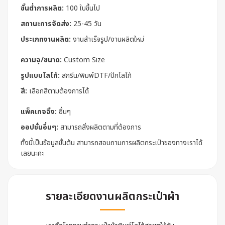
ขั้นต่ำการผลิต:
100 ใบขึ้นไป
สถานะการจัดส่ง:
25-45 วัน
ประเภทงานผลิต:
งานสำเร็จรูป/งานผลิตใหม่
ความจุ/ขนาด:
Custom Size
รูปแบบโลโก้:
สกรีน/พิมพ์DTF/ปักโลโก้
สี:
เลือกสีตามต้องการได้
แพ็คเกจจิ้ง:
อื่นๆ
ออปชั่นอื่นๆ:
สามารถสั่งผลิตตามที่ต้องการ
ทั้งนี้เป็นข้อมูลขั้นต้น สามารถสอบถามการผลิตกระเป๋าของทางเราได้
เลยนะคะ
รายละเอียดงานผลิตกระเป๋าผ้า