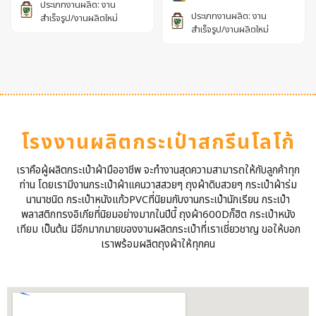
ประเภทงานผลิต: งาน
ประเภทงานผลิต: งาน
สำเร็จรูป/งานผลิตใหม่
สำเร็จรูป/งานผลิตใหม่
โรงงานผลิตกระเป๋าสกรีนโลโก้
เราคือผู้ผลิตกระเป๋าผ้ามืออาชีพ จะทำงานสุดความสามารถให้กับลูกค้าทุก
ท่าน โดยเรามีงานกระเป๋าผ้าแคนวาสสวยๆ ถุงผ้าดิบสวยๆ กระเป๋าผ้าร่ม
นานาชนิด กระเป๋าหนังแก้วPVCที่นิยมกับงานกระเป๋านักเรียน กระเป๋า
พลาสติกทรงอิเกียที่นิยมอย่างมากในปีนี้ ถุงผ้า600Dก็ฮิต กระเป๋าหนัง
เทียม เป็นต้น มีอีกมากมายของงานผลิตกระเป๋าที่เราเชี่ยวชาญ ขอให้บอก
เราพร้อมผลิตถุงผ้าให้ทุกคน