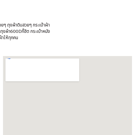
วยๆ ถุงผ้าดิบสวยๆ กระเป๋าผ้า
้ ถุงผ้า600Dก็ฮิต กระเป๋าหนัง
้าให้ทุกคน