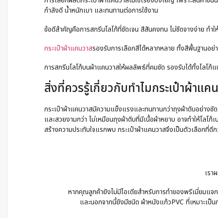
การเลือกผลิตกระเป๋าผ้าแคนวาสไม่ใช่เรื่องบังเอิญ เพราะสินค้าชิ้น
กำลังดี น้ำหนักเบา และทนทานต่อการใช้งาน
ข้อดีสำคัญคือการสกรีนโลโก้ที่ชัดเจน สีสันคงทน ไม่ซีดจางง่าย 
กระเป๋าผ้าแคนวาส
รองรับการเลือกสีได้หลากหลาย ทั้งสีพื้นฐานอย่า
การสกรีนโลโก้บนผ้าแคนวาสให้ผลลัพธ์ที่คมชัด รองรับได้ทั้งโลโก้แบ
สิ่งที่ควรรู้เกี่ยวกับทำไมกระเป๋าผ้าแ
กระเป๋าผ้าแคนวาสมีความแข็งแรงและทนทานกว่าถุงผ้าดิบอย่างชัดเจ
และสวยงามกว่า ไม่เหมือนถุงผ้าดิบที่มีเนื้อผ้าหยาบ อาจทำให้โลโ
สร้างความประทับใจแรกพบ กระเป๋าผ้าแคนวาสจึงเป็นตัวเลือกที่ดีกว่
เราผ
หากคุณลูกค้ายังไม่มีไอเดียสำหรับการทำของพรีเมี่ยมแจก 
และนอกจากนี้ยังมีชนิด ผ้าหนังแก้วPVC ที่เหมาะเป็นก