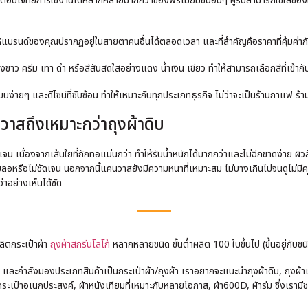
นี้ตอบโจทย์การใช้งานได้หลากหลายมากกว่าของพรีเมี่ยมชิ้นอื่นๆ ผู้รับสามารถใช้ใส่ขอ
ทำให้แบรนด์ของคุณปรากฏอยู่ในสายตาคนอื่นได้ตลอดเวลา และที่สำคัญคือราคาที่คุ้ม
งขาว ครีม เทา ดำ หรือสีสันสดใสอย่างแดง น้ำเงิน เขียว ทำให้สามารถเลือกสีที่เข้ากั
บง่ายๆ และดีไซน์ที่ซับซ้อน ทำให้เหมาะกับทุกประเภทธุรกิจ ไม่ว่าจะเป็นร้านกาแฟ ร้
คนวาสถึงเหมาะกว่าถุงผ้าดิบ
น เนื่องจากเส้นใยที่ถักทอแน่นกว่า ทำให้รับน้ำหนักได้มากกว่าและไม่ฉีกขาดง่าย ผ
ก้เบลอหรือไม่ชัดเจน นอกจากนี้แคนวาสยังมีความหนาที่เหมาะสม ไม่บางเกินไปจนดูไม่
าอย่างเห็นได้ชัด
ลิตกระเป๋าผ้า
ถุงผ้าสกรีนโลโก้
หลากหลายชนิด ขั้นต่ำผลิต 100 ใบขึ้นไป (ขึ้นอยู่กับชนิ
และกำลังมองประเภทสินค้าเป็นกระเป๋าผ้า/ถุงผ้า เราอยากจะแนะนำถุงผ้าดิบ, ถุงผ้าแค
ระเป๋าอเนกประสงค์, ผ้าหนังเทียมที่เหมาะกับหลายโอกาส, ผ้า600D, ผ้าร่ม ซึ่งเรามี