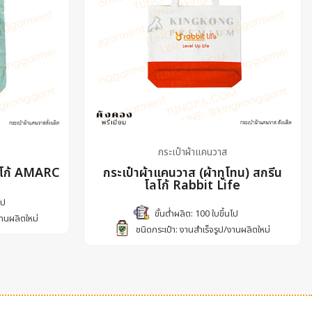
กระเป๋าผ้าแคนวาส
ลโก้ AMARC
กระเป๋าผ้าแคนวาส (ผ้าทูโทน) สกรีน
โลโก้ Rabbit Life
ไป
ขั้นต่ำผลิต: 100 ใบขึ้นไป
งานผลิตใหม่
ชนิดกระเป๋า: งานสำเร็จรูป/งานผลิตใหม่