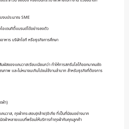
งใช้ประจำวัน ช้อปปิ้ง หรือเป็นกระเป๋าสะพายไปทำงาน ด้วยขนาดที่
ค่ากับงบประมาณ SME
บไอเดนทิตี้แบรนด์ได้อย่างลงตัว
านอาหาร บริษัทไอที หรือธุรกิจการศึกษา
ิวสัมผัสของแคนวาสเรียบเนียนกว่า ทำให้การสกรีนโลโก้ออกมาคมชัด
มีคุณภาพ และไม่หนาจนเกินไปจนใช้งานลำบาก สำหรับธุรกิจที่ต้องการ
ดผ้า)
นวาส, ถุงผ้ากระสอบ(คล้าย)อิเกีย ที่เป็นที่นิยมอย่างมาก
ชนิดผ้าหลายแบบที่พร้อมให้บริการทำถุงผ้ากับคุณลูกค้า