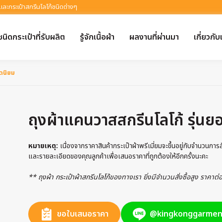
 และกระเป๋าสกรีนโลโก้ชนิดต่างๆ
ชนิดกระเป๋าที่รับผลิต
รู้จักเนื้อผ้า
ผลงานที่ผ่านมา
เกี่ยวกับ
อดนิยม
ถุงผ้าแคนวาสสกรีนโลโก้ รุ่นย
หมายเหตุ:
เนื่องจากราคาสินค้ากระเป๋าผ้าพรีเมี่ยมจะขึ้นอยู่กับจำนวนกา
และรายละเอียดของคุณลูกค้าเพื่อเสนอราคาที่ถูกต้องให้อีกครั้งนะคะ
** ถุงผ้า กระเป๋าผ้าสกรีนโลโก้ของทางเรา ยิ่งมีจำนวนสั่งซื้อสูง ราคาต
ขอใบเสนอราคา
@kingkonggarmen