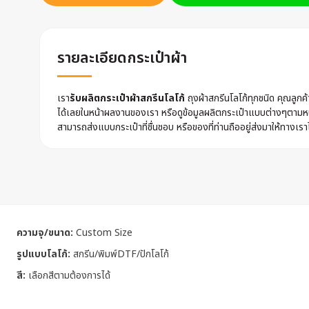
รายละเอียดกระเป๋าผ้า
เรา
รับผลิตกระเป๋าผ้าสกรีนโลโก้
ถุงผ้าสกรีนโลโก้ทุกชนิด คุณลูก
ได้เลยในหน้าผลงานของเรา หรือดูข้อมูลผลิตกระเป๋าแบบต่างๆตามหน
สามารถส่งแบบกระเป๋าที่ชื่นชอบ หรือของที่ท่านถืออยู่ส่งมาให้ทางเรา
ความจุ/ขนาด:
Custom Size
รูปแบบโลโก้:
สกรีน/พิมพ์DTF/ปักโลโก้
สี:
เลือกสีตามต้องการได้