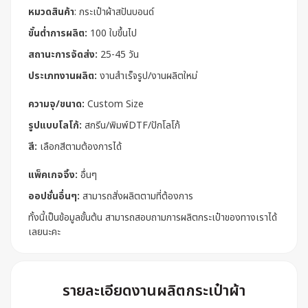
หมวดสินค้า
:
กระเป๋าผ้าสปันบอนด์
ขั้นต่ำการผลิต:
100 ใบขึ้นไป
สถานะการจัดส่ง:
25-45 วัน
ประเภทงานผลิต:
งานสำเร็จรูป/งานผลิตใหม่
ความจุ/ขนาด:
Custom Size
รูปแบบโลโก้:
สกรีน/พิมพ์DTF/ปักโลโก้
สี:
เลือกสีตามต้องการได้
แพ็คเกจจิ้ง:
อื่นๆ
ออปชั่นอื่นๆ:
สามารถสั่งผลิตตามที่ต้องการ
ทั้งนี้เป็นข้อมูลขั้นต้น สามารถสอบถามการผลิตกระเป๋าของทางเราได้
เลยนะคะ
รายละเอียดงานผลิตกระเป๋าผ้า