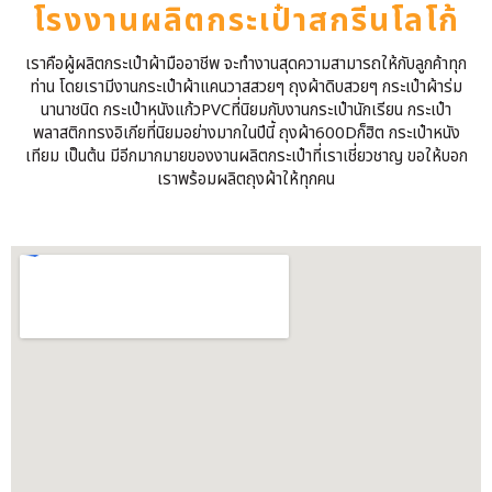
โรงงานผลิตกระเป๋าสกรีนโลโก้
เราคือผู้ผลิตกระเป๋าผ้ามืออาชีพ จะทำงานสุดความสามารถให้กับลูกค้าทุก
ท่าน โดยเรามีงานกระเป๋าผ้าแคนวาสสวยๆ ถุงผ้าดิบสวยๆ กระเป๋าผ้าร่ม
นานาชนิด กระเป๋าหนังแก้วPVCที่นิยมกับงานกระเป๋านักเรียน กระเป๋า
พลาสติกทรงอิเกียที่นิยมอย่างมากในปีนี้ ถุงผ้า600Dก็ฮิต กระเป๋าหนัง
เทียม เป็นต้น มีอีกมากมายของงานผลิตกระเป๋าที่เราเชี่ยวชาญ ขอให้บอก
เราพร้อมผลิตถุงผ้าให้ทุกคน