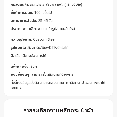
หมวดสินค้า
:
กระเป๋ากระสอบพลาสติก(คล้ายอิเกีย)
ขั้นต่ำการผลิต:
100 ใบขึ้นไป
สถานะการจัดส่ง:
25-45 วัน
ประเภทงานผลิต:
งานสำเร็จรูป/งานผลิตใหม่
ความจุ/ขนาด:
Custom Size
รูปแบบโลโก้:
สกรีน/พิมพ์DTF/ปักโลโก้
สี:
เลือกสีตามต้องการได้
แพ็คเกจจิ้ง:
อื่นๆ
ออปชั่นอื่นๆ:
สามารถสั่งผลิตตามที่ต้องการ
ทั้งนี้เป็นข้อมูลขั้นต้น สามารถสอบถามการผลิตกระเป๋าของทางเราได้
เลยนะคะ
รายละเอียดงานผลิตกระเป๋าผ้า