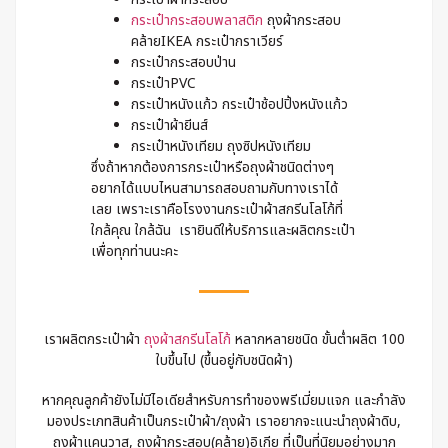
กระเป๋ากระสอบพลาสติก
ถุงผ้ากระสอบ
คล้ายIKEA กระเป๋ากราเวียร์
กระเป๋ากระสอบป่าน
กระเป๋าPVC
กระเป๋าหนังแก้ว กระเป๋าช้อปปิ้งหนังแก้ว
กระเป๋าผ้ายีนส์
กระเป๋าหนังเทียม ถุงซิปหนังเทียม
ซึ่งถ้าหากต้องการกระเป๋าหรือถุงผ้าชนิดต่างๆ
อยากได้แบบไหนสามารถสอบถามกับทางเราได้
เลย เพราะเราคือโรงงานกระเป๋าผ้าสกรีนโลโก้ที่
ใกล้คุณ ใกล้ฉัน เรายินดีให้บริการและผลิตกระเป๋า
เพื่อทุกท่านนะคะ
เราผลิตกระเป๋าผ้า
ถุงผ้าสกรีนโลโก้
หลากหลายชนิด ขั้นต่ำผลิต 100
ใบขึ้นไป (ขึ้นอยู่กับชนิดผ้า)
หากคุณลูกค้ายังไม่มีไอเดียสำหรับการทำของพรีเมี่ยมแจก และกำลัง
มองประเภทสินค้าเป็นกระเป๋าผ้า/ถุงผ้า เราอยากจะแนะนำถุงผ้าดิบ,
ถุงผ้าแคนวาส, ถุงผ้ากระสอบ(คล้าย)อิเกีย ที่เป็นที่นิยมอย่างมาก