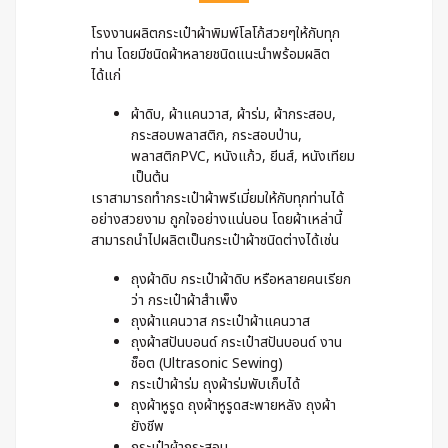
โรงงานผลิตกระเป๋าผ้าพิมพ์โลโก้สวยๆให้กับทุก
ท่าน โดยมีชนิดผ้าหลายชนิดแนะนำพร้อมผลิต
ได้แก่
ผ้าดิบ, ผ้าแคนวาส, ผ้าร่ม, ผ้ากระสอบ,
กระสอบพลาสติก, กระสอบป่าน,
พลาสติกPVC, หนังแก้ว, ยีนส์, หนังเทียม
เป็นต้น
เราสามารถทำกระเป๋าผ้าพรีเมี่ยมให้กับทุกท่านได้
อย่างสวยงาม ถูกใจอย่างแน่นอน โดยผ้าเหล่านี้
สามารถนำไปผลิตเป็นกระเป๋าผ้าชนิดต่างได้เช่น
ถุงผ้าดิบ กระเป๋าผ้าดิบ หรือหลายคนเรียก
ว่า กระเป๋าผ้าสำเพ็ง
ถุงผ้าแคนวาส กระเป๋าผ้าแคนวาส
ถุงผ้าสปันบอนด์ กระเป๋าสปันบอนด์ งาน
ช็อต (Ultrasonic Sewing)
กระเป๋าผ้าร่ม ถุงผ้าร่มพับเก็บได้
ถุงผ้าหูรูด ถุงผ้าหูรูดสะพายหลัง ถุงผ้า
ยังชีพ
กระเป๋าผ้ากระสอบ