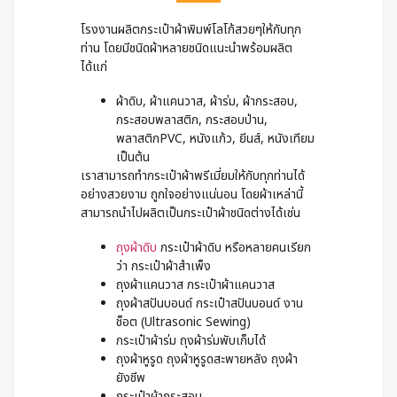
โรงงานผลิตกระเป๋าผ้าพิมพ์โลโก้สวยๆให้กับทุก
ท่าน โดยมีชนิดผ้าหลายชนิดแนะนำพร้อมผลิต
ได้แก่
ผ้าดิบ, ผ้าแคนวาส, ผ้าร่ม, ผ้ากระสอบ,
กระสอบพลาสติก, กระสอบป่าน,
พลาสติกPVC, หนังแก้ว, ยีนส์, หนังเทียม
เป็นต้น
เราสามารถทำกระเป๋าผ้าพรีเมี่ยมให้กับทุกท่านได้
อย่างสวยงาม ถูกใจอย่างแน่นอน โดยผ้าเหล่านี้
สามารถนำไปผลิตเป็นกระเป๋าผ้าชนิดต่างได้เช่น
ถุงผ้าดิบ
กระเป๋าผ้าดิบ หรือหลายคนเรียก
ว่า กระเป๋าผ้าสำเพ็ง
ถุงผ้าแคนวาส กระเป๋าผ้าแคนวาส
ถุงผ้าสปันบอนด์ กระเป๋าสปันบอนด์ งาน
ช็อต (Ultrasonic Sewing)
กระเป๋าผ้าร่ม ถุงผ้าร่มพับเก็บได้
ถุงผ้าหูรูด ถุงผ้าหูรูดสะพายหลัง ถุงผ้า
ยังชีพ
กระเป๋าผ้ากระสอบ