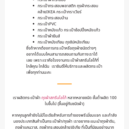
กระเป๋ากระสอบพลาสติก ถุงผ้ากระสอบ
คล้ายIKEA กระเป๋ากราเวียร์
กระเป๋ากระสอบป่าน
กระเป๋าPVC
กระเป๋าหนังแก้ว กระเป๋าช้อปปิ้งหนังแก้ว
กระเป๋าผ้ายีนส์
กระเป๋าหนังเทียม ถุงซิปหนังเทียม
ซึ่งถ้าหากต้องการกระเป๋าหรือถุงผ้าชนิดต่างๆ
อยากได้แบบไหนสามารถสอบถามกับทางเราได้
เลย เพราะเราคือโรงงานกระเป๋าผ้าสกรีนโลโก้ที่
ใกล้คุณ ใกล้ฉัน เรายินดีให้บริการและผลิตกระเป๋า
เพื่อทุกท่านนะคะ
เราผลิตกระเป๋าผ้า
ถุงผ้าสกรีนโลโก้
หลากหลายชนิด ขั้นต่ำผลิต 100
ใบขึ้นไป (ขึ้นอยู่กับชนิดผ้า)
หากคุณลูกค้ายังไม่มีไอเดียสำหรับการทำของพรีเมี่ยมแจก และกำลัง
มองประเภทสินค้าเป็นกระเป๋าผ้า/ถุงผ้า เราอยากจะแนะนำถุงผ้าดิบ,
ถุงผ้าแคนวาส, ถุงผ้ากระสอบ(คล้าย)อิเกีย ที่เป็นที่นิยมอย่างมาก