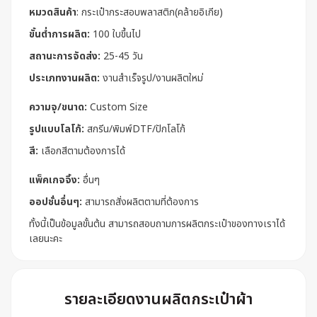
หมวดสินค้า
:
กระเป๋ากระสอบพลาสติก(คล้ายอิเกีย)
ขั้นต่ำการผลิต:
100 ใบขึ้นไป
สถานะการจัดส่ง:
25-45 วัน
ประเภทงานผลิต:
งานสำเร็จรูป/งานผลิตใหม่
ความจุ/ขนาด:
Custom Size
รูปแบบโลโก้:
สกรีน/พิมพ์DTF/ปักโลโก้
สี:
เลือกสีตามต้องการได้
แพ็คเกจจิ้ง:
อื่นๆ
ออปชั่นอื่นๆ:
สามารถสั่งผลิตตามที่ต้องการ
ทั้งนี้เป็นข้อมูลขั้นต้น สามารถสอบถามการผลิตกระเป๋าของทางเราได้
เลยนะคะ
รายละเอียดงานผลิตกระเป๋าผ้า