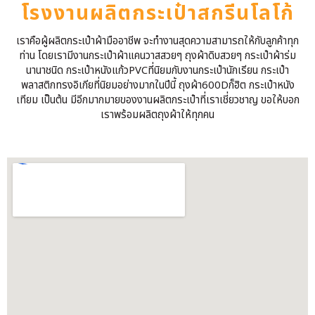
โรงงานผลิตกระเป๋าสกรีนโลโก้
เราคือผู้ผลิตกระเป๋าผ้ามืออาชีพ จะทำงานสุดความสามารถให้กับลูกค้าทุก
ท่าน โดยเรามีงานกระเป๋าผ้าแคนวาสสวยๆ ถุงผ้าดิบสวยๆ กระเป๋าผ้าร่ม
นานาชนิด กระเป๋าหนังแก้วPVCที่นิยมกับงานกระเป๋านักเรียน กระเป๋า
พลาสติกทรงอิเกียที่นิยมอย่างมากในปีนี้ ถุงผ้า600Dก็ฮิต กระเป๋าหนัง
เทียม เป็นต้น มีอีกมากมายของงานผลิตกระเป๋าที่เราเชี่ยวชาญ ขอให้บอก
เราพร้อมผลิตถุงผ้าให้ทุกคน