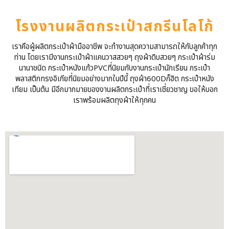
โรงงานผลิตกระเป๋าสกรีนโลโก้
เราคือผู้ผลิตกระเป๋าผ้ามืออาชีพ จะทำงานสุดความสามารถให้กับลูกค้าทุก
ท่าน โดยเรามีงานกระเป๋าผ้าแคนวาสสวยๆ ถุงผ้าดิบสวยๆ กระเป๋าผ้าร่ม
นานาชนิด กระเป๋าหนังแก้วPVCที่นิยมกับงานกระเป๋านักเรียน กระเป๋า
พลาสติกทรงอิเกียที่นิยมอย่างมากในปีนี้ ถุงผ้า600Dก็ฮิต กระเป๋าหนัง
เทียม เป็นต้น มีอีกมากมายของงานผลิตกระเป๋าที่เราเชี่ยวชาญ ขอให้บอก
เราพร้อมผลิตถุงผ้าให้ทุกคน